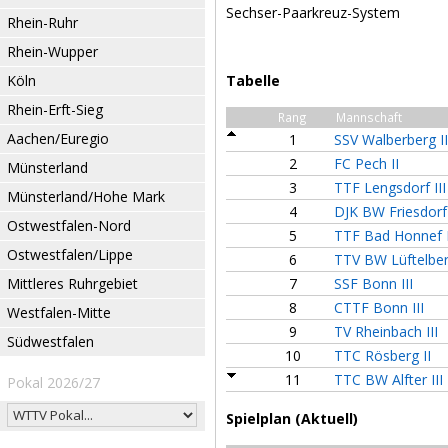
Sechser-Paarkreuz-System
Rhein-Ruhr
Rhein-Wupper
Köln
Tabelle
Rhein-Erft-Sieg
Rang
Mannschaft
Aachen/Euregio
1
SSV Walberberg II
2
FC Pech II
Münsterland
3
TTF Lengsdorf III
Münsterland/Hohe Mark
4
DJK BW Friesdorf 
Ostwestfalen-Nord
5
TTF Bad Honnef I
Ostwestfalen/Lippe
6
TTV BW Lüftelber
Mittleres Ruhrgebiet
7
SSF Bonn III
8
CTTF Bonn III
Westfalen-Mitte
9
TV Rheinbach III
Südwestfalen
10
TTC Rösberg II
11
TTC BW Alfter III
Pokal 2026/27
Spielplan (Aktuell)