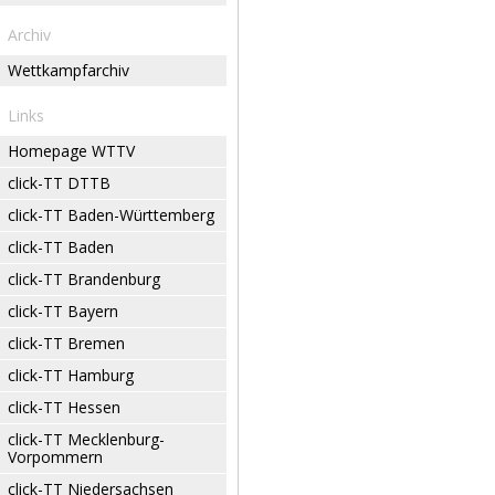
Archiv
Wettkampfarchiv
Links
Homepage WTTV
click-TT DTTB
click-TT Baden-Württemberg
click-TT Baden
click-TT Brandenburg
click-TT Bayern
click-TT Bremen
click-TT Hamburg
click-TT Hessen
click-TT Mecklenburg-
Vorpommern
click-TT Niedersachsen