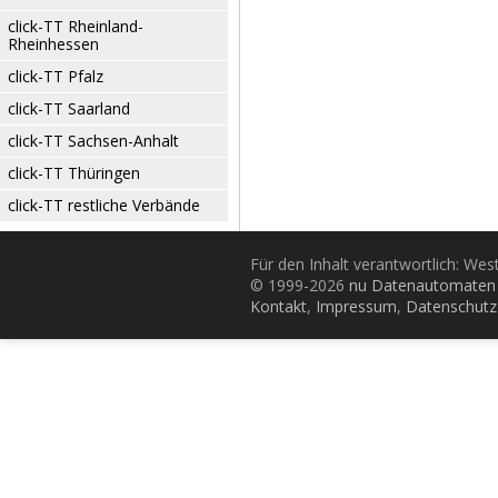
click-TT Rheinland-
Rheinhessen
click-TT Pfalz
click-TT Saarland
click-TT Sachsen-Anhalt
click-TT Thüringen
click-TT restliche Verbände
Für den Inhalt verantwortlich: Wes
© 1999-2026
nu Datenautomaten 
Kontakt
,
Impressum
,
Datenschutz