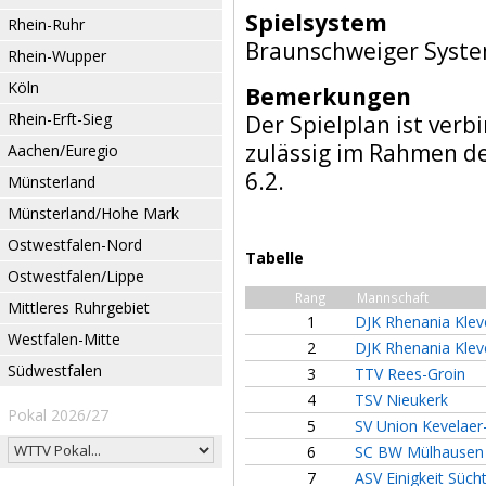
Spielsystem
Rhein-Ruhr
Braunschweiger Syst
Rhein-Wupper
Köln
Bemerkungen
Rhein-Erft-Sieg
Der Spielplan ist verb
zulässig im Rahmen d
Aachen/Euregio
6.2.
Münsterland
Münsterland/Hohe Mark
Ostwestfalen-Nord
Tabelle
Ostwestfalen/Lippe
Rang
Mannschaft
Mittleres Ruhrgebiet
1
DJK Rhenania Klev
Westfalen-Mitte
2
DJK Rhenania Kleve
Südwestfalen
3
TTV Rees-Groin
4
TSV Nieukerk
Pokal 2026/27
5
SV Union Kevelaer
6
SC BW Mülhausen 
7
ASV Einigkeit Süch