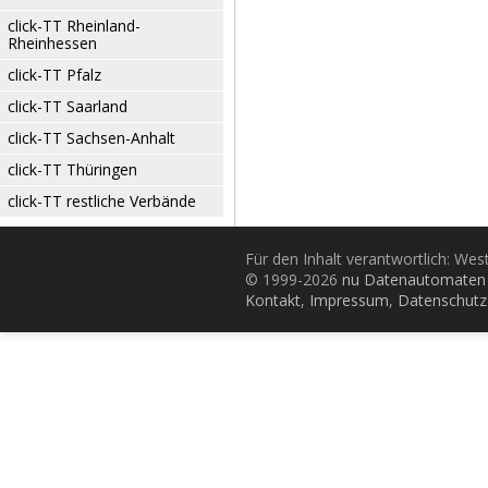
click-TT Rheinland-
Rheinhessen
click-TT Pfalz
click-TT Saarland
click-TT Sachsen-Anhalt
click-TT Thüringen
click-TT restliche Verbände
Für den Inhalt verantwortlich: Wes
© 1999-2026
nu Datenautomaten 
Kontakt
,
Impressum
,
Datenschutz