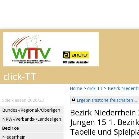
Home
>
click-TT
>
Bezirk Niederr
Spielklassen 2026/27
Ergebnishistorie freischalten ...
Bundes-/Regional-/Oberligen
Bezirk Niederrhein
NRW-/Verbands-/Landesligen
Jungen 15 1. Bezir
Bezirke
Tabelle und Spielpl
Niederrhein