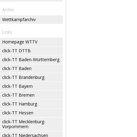
Archiv
Wettkampfarchiv
Links
Homepage WTTV
click-TT DTTB
click-TT Baden-Württemberg
click-TT Baden
click-TT Brandenburg
click-TT Bayern
click-TT Bremen
click-TT Hamburg
click-TT Hessen
click-TT Mecklenburg-
Vorpommern
click-TT Niedersachsen