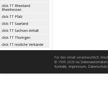
click-TT Rheinland-
Rheinhessen
click-TT Pfalz
click-TT Saarland
click-TT Sachsen-Anhalt
click-TT Thüringen
click-TT restliche Verbände
Für den Inhalt verantwortlich: Wes
© 1999-2026
nu Datenautomaten 
Kontakt
,
Impressum
,
Datenschutz