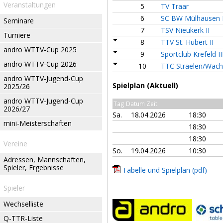
Veranstaltungen
5
TV Traar
6
SC BW Mülhausen I
Seminare
7
TSV Nieukerk II
Turniere
8
TTV St. Hubert II
andro WTTV-Cup 2025
9
Sportclub Krefeld II
andro WTTV-Cup 2026
10
TTC Straelen/Wacht
andro WTTV-Jugend-Cup
Spielplan (Aktuell)
2025/26
andro WTTV-Jugend-Cup
Tag Datum Zeit
2026/27
Sa.
18.04.2026
18:30
mini-Meisterschaften
18:30
18:30
Vereine
So.
19.04.2026
10:30
Adressen, Mannschaften,
Spieler, Ergebnisse
Tabelle und Spielplan (pdf)
Spieler
Wechselliste
Q-TTR-Liste