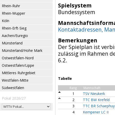
Spielsystem
Rhein-Ruhr
Bundessystem
Rhein-Wupper
Köln
Mannschaftsinform
Rhein-Erft-Sieg
Kontaktadressen, Man
Aachen/Euregio
Bemerkungen
Münsterland
Der Spielplan ist verb
Münsterland/Hohe Mark
zulässig im Rahmen d
Ostwestfalen-Nord
6.2.
Ostwestfalen/Lippe
Mittleres Ruhrgebiet
Tabelle
Westfalen-Mitte
Südwestfalen
Rang
Mannschaft
1
TSV Nieukerk
Pokal 2026/27
2
TTC BW Krefeld
3
TTC BR Schaephuys
4
Kempener LC II