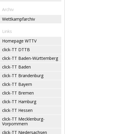
Archiv
Wettkampfarchiv
Links
Homepage WTTV
click-TT DTTB
click-TT Baden-Württemberg
click-TT Baden
click-TT Brandenburg
click-TT Bayern
click-TT Bremen
click-TT Hamburg
click-TT Hessen
click-TT Mecklenburg-
Vorpommern
click-TT Niedersachsen