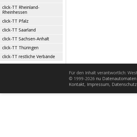
click-TT Rheinland-
Rheinhessen
click-TT Pfalz
click-TT Saarland
click-TT Sachsen-Anhalt
click-TT Thüringen
click-TT restliche Verbände
Für den Inhalt verantwortlich: Wes
© 1999-2026
nu Datenautomaten 
Kontakt
,
Impressum
,
Datenschutz