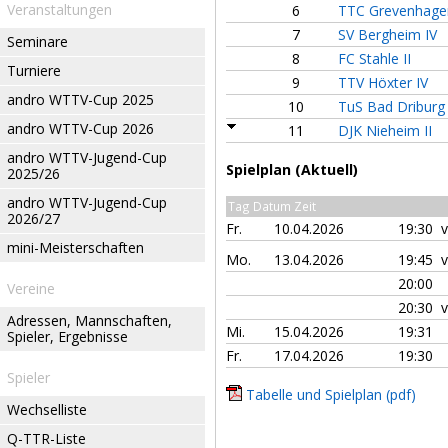
Veranstaltungen
6
TTC Grevenhage
7
SV Bergheim IV
Seminare
8
FC Stahle II
Turniere
9
TTV Höxter IV
andro WTTV-Cup 2025
10
TuS Bad Driburg 
andro WTTV-Cup 2026
11
DJK Nieheim II
andro WTTV-Jugend-Cup
Spielplan (Aktuell)
2025/26
andro WTTV-Jugend-Cup
Tag Datum Zeit
2026/27
Fr.
10.04.2026
19:30 
mini-Meisterschaften
Mo.
13.04.2026
19:45 
20:00
Vereine
20:30 
Adressen, Mannschaften,
Mi.
15.04.2026
19:31
Spieler, Ergebnisse
Fr.
17.04.2026
19:30
Spieler
Tabelle und Spielplan (pdf)
Wechselliste
Q-TTR-Liste