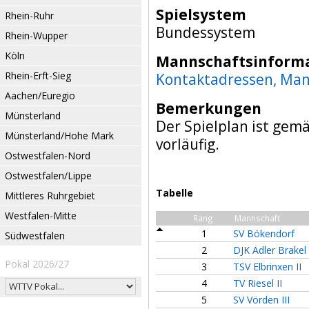
Spielsystem
Rhein-Ruhr
Bundessystem
Rhein-Wupper
Köln
Mannschaftsinform
Rhein-Erft-Sieg
Kontaktadressen, Man
Aachen/Euregio
Bemerkungen
Münsterland
Der Spielplan ist gem
Münsterland/Hohe Mark
vorläufig.
Ostwestfalen-Nord
Ostwestfalen/Lippe
Tabelle
Mittleres Ruhrgebiet
Westfalen-Mitte
Rang
Mannschaft
1
SV Bökendorf
Südwestfalen
2
DJK Adler Brakel 
Pokal 2026/27
3
TSV Elbrinxen II
4
TV Riesel II
5
SV Vörden III