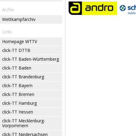
Archiv
Wettkampfarchiv
Links
Homepage WTTV
click-TT DTTB
click-TT Baden-Württemberg
click-TT Baden
click-TT Brandenburg
click-TT Bayern
click-TT Bremen
click-TT Hamburg
click-TT Hessen
click-TT Mecklenburg-
Vorpommern
click-TT Niedersachsen