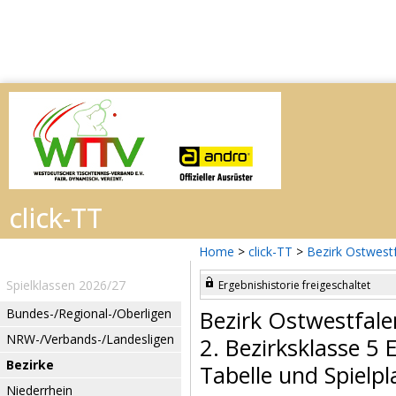
Home
>
click-TT
>
Bezirk Ostwest
Spielklassen 2026/27
Ergebnishistorie freigeschaltet
Bundes-/Regional-/Oberligen
Bezirk Ostwestfal
NRW-/Verbands-/Landesligen
2. Bezirksklasse 5
Bezirke
Tabelle und Spielpl
Niederrhein