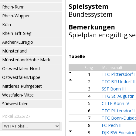
Spielsystem
Rhein-Ruhr
Bundessystem
Rhein-Wupper
Köln
Bemerkungen
Rhein-Erft-Sieg
Spielplan endgültig se
Aachen/Euregio
Münsterland
Tabelle
Münsterland/Hohe Mark
Rang
Mannschaft
Ostwestfalen-Nord
1
TTC Plittersdorf I
Ostwestfalen/Lippe
2
TTC BR Uedorf II
Mittleres Ruhrgebiet
3
SSF Bonn III
Westfalen-Mitte
4
TTG St. Augustin 
5
CTTF Bonn IV
Südwestfalen
6
TTC Plittersdorf I
Pokal 2026/27
7
TTC Bonn-Duisdor
8
FC Pech II
9
DJK BW Friesdorf 