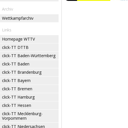
Archiv
Wettkampfarchiv
Links
Homepage WTTV
click-TT DTTB
click-TT Baden-Württemberg
click-TT Baden
click-TT Brandenburg
click-TT Bayern
click-TT Bremen
click-TT Hamburg
click-TT Hessen
click-TT Mecklenburg-
Vorpommern
click-TT Niedersachsen