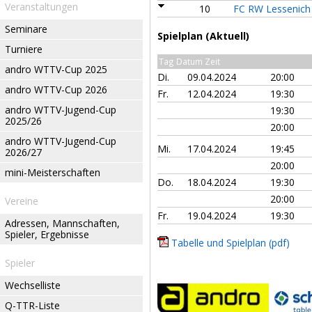
Veranstaltungen
10
FC RW Lessenich 
Seminare
Spielplan (Aktuell)
Turniere
Tag Datum Zeit
andro WTTV-Cup 2025
Di.
09.04.2024
20:00
andro WTTV-Cup 2026
Fr.
12.04.2024
19:30
andro WTTV-Jugend-Cup
19:30
2025/26
20:00
andro WTTV-Jugend-Cup
Mi.
17.04.2024
19:45
2026/27
20:00
mini-Meisterschaften
Do.
18.04.2024
19:30
20:00
Vereine
Fr.
19.04.2024
19:30
Adressen, Mannschaften,
Spieler, Ergebnisse
Tabelle und Spielplan (pdf)
Spieler
Wechselliste
Q-TTR-Liste