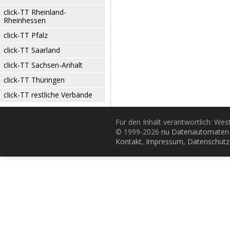
click-TT Rheinland-
Rheinhessen
click-TT Pfalz
click-TT Saarland
click-TT Sachsen-Anhalt
click-TT Thüringen
click-TT restliche Verbände
Für den Inhalt verantwortlich: Wes
© 1999-2026
nu Datenautomaten 
Kontakt
,
Impressum
,
Datenschutz