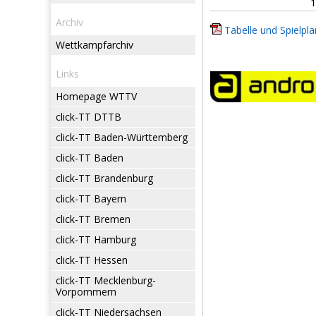
1
Archiv
Tabelle und Spielpla
Wettkampfarchiv
Links
Homepage WTTV
click-TT DTTB
click-TT Baden-Württemberg
click-TT Baden
click-TT Brandenburg
click-TT Bayern
click-TT Bremen
click-TT Hamburg
click-TT Hessen
click-TT Mecklenburg-
Vorpommern
click-TT Niedersachsen