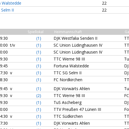
a Walstedde
22
Selm II
22
Spiellokal
Heimmannschaft
Ga
19:30
(1)
DJK Westfalia Senden II
TT
0:00 t/v
(1)
SC Union Lüdinghausen IV
TT
20:00
(1)
SC Union Lüdinghausen IV
TT
19:30
(1)
TTC Werne 98 III
Tu
19:45
(1)
Fortuna Walstedde
DJ
17:30 v
(1)
TTC SG Selm II
DJ
18:30
(1)
FC Nordkirchen
TT
19:45 v
(1)
DJK Vorwärts Ahlen
Tu
19:30 v
(2)
TTC Werne 98 III
FC
19:30
(1)
TuS Ascheberg
DJ
20:00
(1)
TTV Preußen 47 Lünen III
Fo
14:30 v
(1)
TTC Südkirchen
TT
17:30
(1)
DJK Vorwärts Ahlen
TT