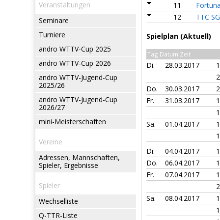
Veranstaltungen
11
Fortun
12
TTC SG 
Seminare
Turniere
Spielplan (Aktuell)
andro WTTV-Cup 2025
Tag Datum Zeit
andro WTTV-Cup 2026
Di.
28.03.2017
2
andro WTTV-Jugend-Cup
2025/26
Do.
30.03.2017
andro WTTV-Jugend-Cup
Fr.
31.03.2017
2026/27
mini-Meisterschaften
Sa.
01.04.2017
Vereine
Di.
04.04.2017
Adressen, Mannschaften,
Do.
06.04.2017
Spieler, Ergebnisse
Fr.
07.04.2017
Spieler
Sa.
08.04.2017
Wechselliste
Q-TTR-Liste