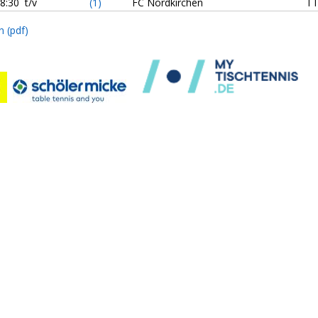
8:30 t/v
(1)
FC Nordkirchen
TT
n (pdf)