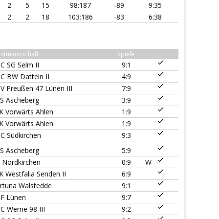
2
5
15
98:187
-89
9:35
2
2
18
103:186
-83
6:38
stmannschaft
Spiele
C SG Selm II
9:1
C BW Datteln II
4:9
V Preußen 47 Lünen III
7:9
S Ascheberg
3:9
K Vorwärts Ahlen
1:9
K Vorwärts Ahlen
1:9
C Südkirchen
9:3
S Ascheberg
5:9
 Nordkirchen
0:9
W
K Westfalia Senden II
6:9
rtuna Walstedde
9:1
F Lünen
9:7
C Werne 98 III
9:2