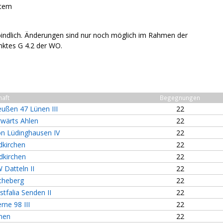
stem
bindlich. Änderungen sind nur noch möglich im Rahmen der
ktes G 4.2 der WO.
aft
Begegnungen
ußen 47 Lünen III
22
wärts Ahlen
22
on Lüdinghausen IV
22
dkirchen
22
dkirchen
22
Datteln II
22
cheberg
22
tfalia Senden II
22
ne 98 III
22
nen
22