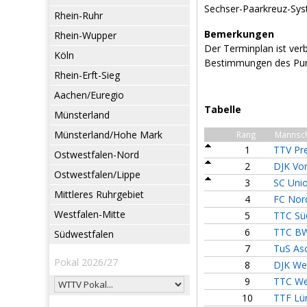
Sechser-Paarkreuz-Sy
Rhein-Ruhr
Bemerkungen
Rhein-Wupper
Der Terminplan ist ver
Köln
Bestimmungen des Pun
Rhein-Erft-Sieg
Aachen/Euregio
Tabelle
Münsterland
Münsterland/Hohe Mark
Rang
Mannsch
1
TTV Pre
Ostwestfalen-Nord
2
DJK Vor
Ostwestfalen/Lippe
3
SC Uni
Mittleres Ruhrgebiet
4
FC Nor
Westfalen-Mitte
5
TTC Sü
6
TTC BW 
Südwestfalen
7
TuS As
Pokal 2026/27
8
DJK Wes
9
TTC Wer
10
TTF Lü