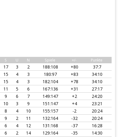
S
U
N
Spiele
+/-
Punkte
17
3
2
188:108
+80
37:7
15
4
3
180:97
+83
34:10
15
4
3
182:104
+78
34:10
11
5
6
167:136
+31
27:17
9
6
7
149:147
+2
24:20
10
3
9
151:147
+4
23:21
8
4
10
155:157
-2
20:24
9
2
11
132:164
-32
20:24
6
4
12
131:168
-37
16:28
6
2
14
129:164
-35
14:30