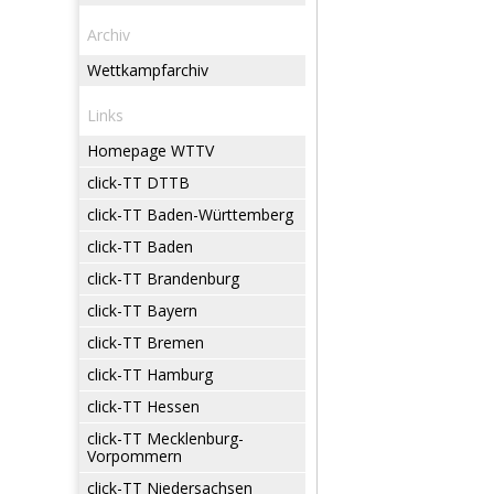
Archiv
Wettkampfarchiv
Links
Homepage WTTV
click-TT DTTB
click-TT Baden-Württemberg
click-TT Baden
click-TT Brandenburg
click-TT Bayern
click-TT Bremen
click-TT Hamburg
click-TT Hessen
click-TT Mecklenburg-
Vorpommern
click-TT Niedersachsen