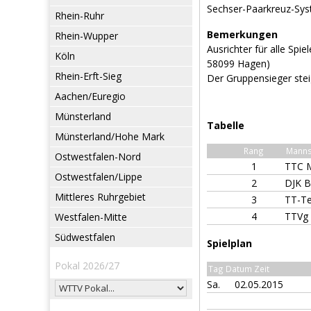
Sechser-Paarkreuz-Sy
Rhein-Ruhr
Bemerkungen
Rhein-Wupper
Ausrichter für alle Spi
Köln
58099 Hagen)
Rhein-Erft-Sieg
Der Gruppensieger steig
Aachen/Euregio
Münsterland
Tabelle
Münsterland/Hohe Mark
Rang
Manns
Ostwestfalen-Nord
1
TTC M
Ostwestfalen/Lippe
2
DJK 
Mittleres Ruhrgebiet
3
TT-T
4
TTVg 
Westfalen-Mitte
Südwestfalen
Spielplan
Pokal 2026/27
Tag Datum Zeit
Sa.
02.05.2015