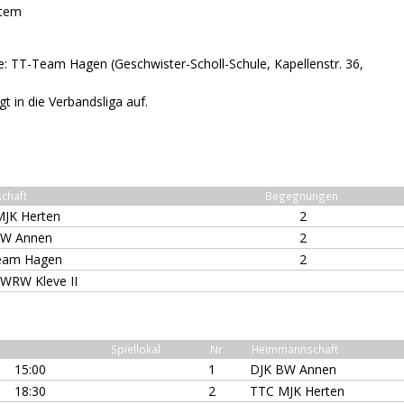
stem
ele: TT-Team Hagen (Geschwister-Scholl-Schule, Kapellenstr. 36,
t in die Verbandsliga auf.
chaft
Begegnungen
JK Herten
2
BW Annen
2
eam Hagen
2
WRW Kleve II
Spiellokal
Nr.
Heimmannschaft
15:00
1
DJK BW Annen
18:30
2
TTC MJK Herten