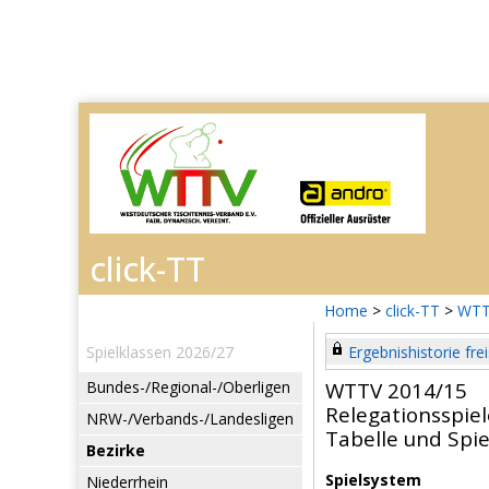
Home
>
click-TT
>
WTT
Spielklassen 2026/27
Ergebnishistorie frei
Bundes-/Regional-/Oberligen
WTTV 2014/15
Relegationsspiel
NRW-/Verbands-/Landesligen
Tabelle und Spie
Bezirke
Spielsystem
Niederrhein