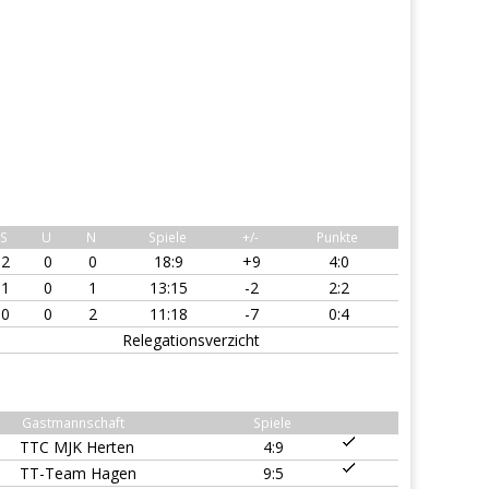
S
U
N
Spiele
+/-
Punkte
2
0
0
18:9
+9
4:0
1
0
1
13:15
-2
2:2
0
0
2
11:18
-7
0:4
Relegationsverzicht
Gastmannschaft
Spiele
TTC MJK Herten
4:9
TT-Team Hagen
9:5