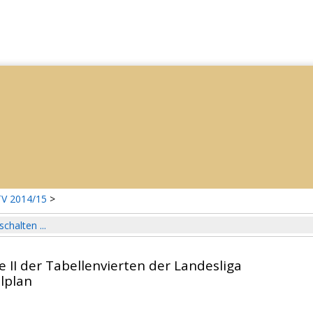
V 2014/15
>
schalten ...
e II der Tabellenvierten der Landesliga
lplan