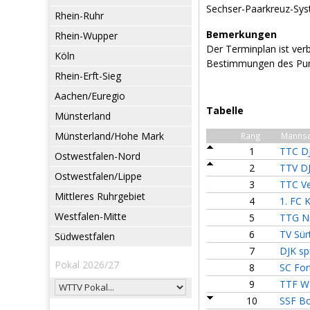
Sechser-Paarkreuz-Sy
Rhein-Ruhr
Bemerkungen
Rhein-Wupper
Der Terminplan ist ver
Köln
Bestimmungen des Pun
Rhein-Erft-Sieg
Aachen/Euregio
Tabelle
Münsterland
Münsterland/Hohe Mark
Rang
Mannsc
1
TTC D
Ostwestfalen-Nord
2
TTV DJ
Ostwestfalen/Lippe
3
TTC Ve
Mittleres Ruhrgebiet
4
1. FC 
Westfalen-Mitte
5
TTG Ni
6
TV Sür
Südwestfalen
7
DJK sp
Pokal 2026/27
8
SC Fo
9
TTF W
10
SSF B