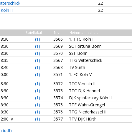
tterschlick
22
Köln II
22
Spiellokal
Nr.
Heimmannschaft
18:30
(1)
3566
1. TTC Köln II
18:30
(1)
3569
SC Fortuna Bonn
18:30
(1)
3570
SSF Bonn
18:35
(1)
3567
TTG Witterschlick
18:40
(1)
3568
TV Sürth
10:00
(1)
3571
1. FC Köln V
18:30
(1)
3572
TTC Vernich II
18:30
(1)
3573
TTC DJK Hennef
18:30
(1)
3574
DJK spinfactory Köln II
18:30
(1)
3575
TTF Wahn-Grengel
18:30
(1)
3576
TTG Niederkassel II
12:00 v
(1)
3577
TTV DJK Hürth
n (pdf)