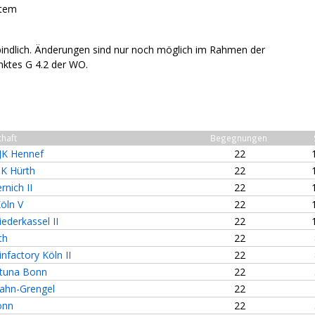
stem
bindlich. Änderungen sind nur noch möglich im Rahmen der
ktes G 4.2 der WO.
haft
Begegnungen
JK Hennef
22
K Hürth
22
rnich II
22
Köln V
22
ederkassel II
22
th
22
infactory Köln II
22
rtuna Bonn
22
ahn-Grengel
22
onn
22