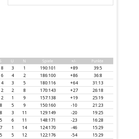
S
U
N
Spiele
+/-
Punkte
18
3
1
190:101
+89
39:5
16
4
2
186:100
+86
36:8
14
3
5
180:116
+64
31:13
12
2
8
170:143
+27
26:18
12
1
9
157:138
+19
25:19
8
5
9
150:160
-10
21:23
8
3
11
129:149
-20
19:25
5
6
11
148:171
-23
16:28
7
1
14
124:170
-46
15:29
5
5
12
122:176
-54
15:29