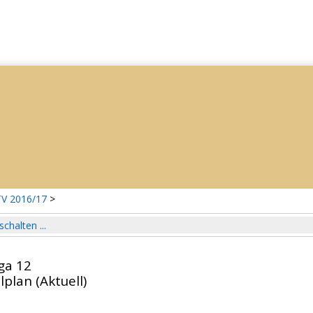
V 2016/17
>
schalten ...
ga 12
lplan (Aktuell)