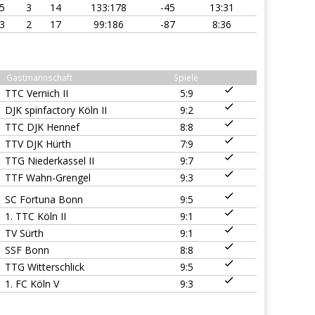
5
3
14
133:178
-45
13:31
3
2
17
99:186
-87
8:36
Gastmannschaft
Spiele
TTC Vernich II
5:9
DJK spinfactory Köln II
9:2
TTC DJK Hennef
8:8
TTV DJK Hürth
7:9
TTG Niederkassel II
9:7
TTF Wahn-Grengel
9:3
SC Fortuna Bonn
9:5
1. TTC Köln II
9:1
TV Sürth
9:1
SSF Bonn
8:8
TTG Witterschlick
9:5
1. FC Köln V
9:3