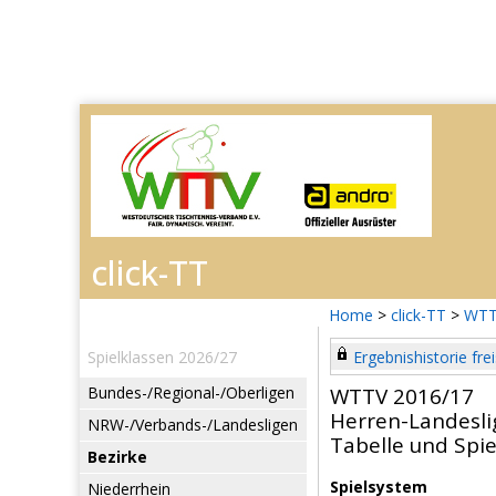
Home
>
click-TT
>
WTT
Spielklassen 2026/27
Ergebnishistorie frei
Bundes-/Regional-/Oberligen
WTTV 2016/17
Herren-Landesli
NRW-/Verbands-/Landesligen
Tabelle und Spie
Bezirke
Spielsystem
Niederrhein