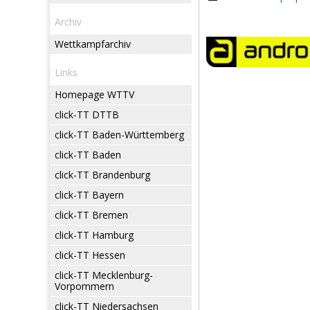
Archiv
Wettkampfarchiv
Links
Homepage WTTV
click-TT DTTB
click-TT Baden-Württemberg
click-TT Baden
click-TT Brandenburg
click-TT Bayern
click-TT Bremen
click-TT Hamburg
click-TT Hessen
click-TT Mecklenburg-
Vorpommern
click-TT Niedersachsen