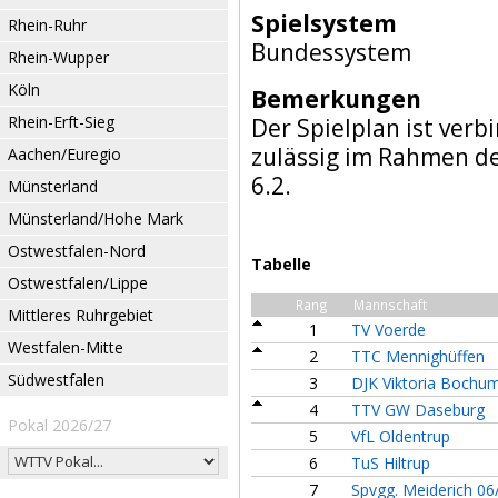
Spielsystem
Rhein-Ruhr
Bundessystem
Rhein-Wupper
Köln
Bemerkungen
Rhein-Erft-Sieg
Der Spielplan ist verb
zulässig im Rahmen d
Aachen/Euregio
6.2.
Münsterland
Münsterland/Hohe Mark
Ostwestfalen-Nord
Tabelle
Ostwestfalen/Lippe
Rang
Mannschaft
Mittleres Ruhrgebiet
1
TV Voerde
Westfalen-Mitte
2
TTC Mennighüffen
Südwestfalen
3
DJK Viktoria Bochu
4
TTV GW Daseburg
Pokal 2026/27
5
VfL Oldentrup
6
TuS Hiltrup
7
Spvgg. Meiderich 06