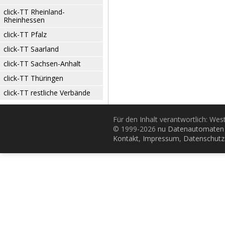
click-TT Rheinland-
Rheinhessen
click-TT Pfalz
click-TT Saarland
click-TT Sachsen-Anhalt
click-TT Thüringen
click-TT restliche Verbände
Für den Inhalt verantwortlich: Wes
© 1999-2026
nu Datenautomaten 
Kontakt
,
Impressum
,
Datenschutz