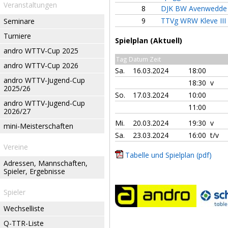
Veranstaltungen
8
DJK BW Avenwedde
9
TTVg WRW Kleve III
Seminare
Turniere
Spielplan (Aktuell)
andro WTTV-Cup 2025
Tag Datum Zeit
andro WTTV-Cup 2026
Sa.
16.03.2024
18:00
andro WTTV-Jugend-Cup
18:30 v
2025/26
So.
17.03.2024
10:00
andro WTTV-Jugend-Cup
11:00
2026/27
Mi.
20.03.2024
19:30 v
mini-Meisterschaften
Sa.
23.03.2024
16:00 t/v
Vereine
Tabelle und Spielplan (pdf)
Adressen, Mannschaften,
Spieler, Ergebnisse
Spieler
Wechselliste
Q-TTR-Liste