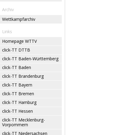
Archiv
Wettkampfarchiv
Links
Homepage WTTV
click-TT DTTB
click-TT Baden-Württemberg
click-TT Baden
click-TT Brandenburg
click-TT Bayern
click-TT Bremen
click-TT Hamburg
click-TT Hessen
click-TT Mecklenburg-
Vorpommern
click-TT Niedersachsen