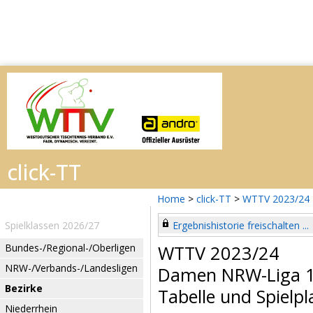
Home
>
click-TT
>
WTTV 2023/24
Spielklassen 2026/27
Ergebnishistorie freischalten ...
Bundes-/Regional-/Oberligen
WTTV 2023/24
NRW-/Verbands-/Landesligen
Damen NRW-Liga 
Bezirke
Tabelle und Spielpl
Niederrhein