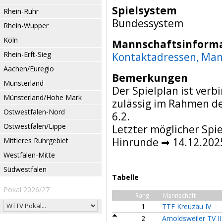
Spielsystem
Rhein-Ruhr
Bundessystem
Rhein-Wupper
Köln
Mannschaftsinform
Rhein-Erft-Sieg
Kontaktadressen, Man
Aachen/Euregio
Bemerkungen
Münsterland
Der Spielplan ist verb
Münsterland/Hohe Mark
zulässig im Rahmen d
Ostwestfalen-Nord
6.2.
Ostwestfalen/Lippe
Letzter möglicher Spi
Hinrunde ➡ 14.12.202
Mittleres Ruhrgebiet
Westfalen-Mitte
Südwestfalen
Tabelle
Pokal 2026/27
Rang
Mannschaft
1
TTF Kreuzau IV
2
Arnoldsweiler TV II