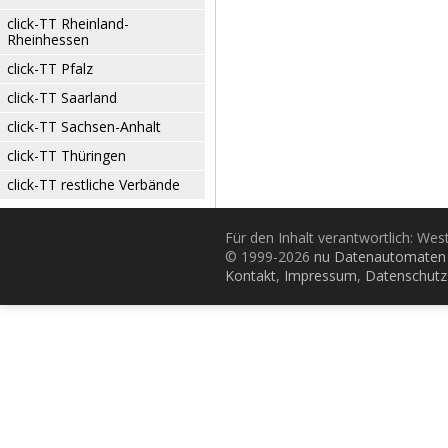
click-TT Rheinland-
Rheinhessen
click-TT Pfalz
click-TT Saarland
click-TT Sachsen-Anhalt
click-TT Thüringen
click-TT restliche Verbände
Für den Inhalt verantwortlich: Wes
© 1999-2026
nu Datenautomaten 
Kontakt
,
Impressum
,
Datenschutz