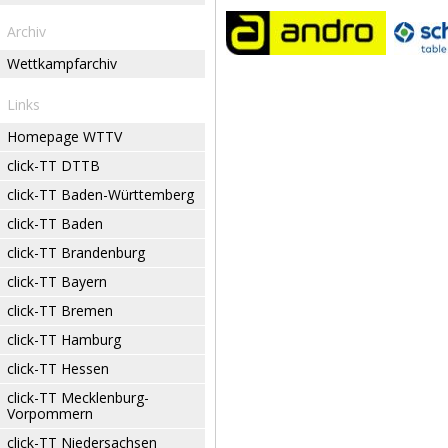
Archiv
Wettkampfarchiv
Links
Homepage WTTV
click-TT DTTB
click-TT Baden-Württemberg
click-TT Baden
click-TT Brandenburg
click-TT Bayern
click-TT Bremen
click-TT Hamburg
click-TT Hessen
click-TT Mecklenburg-
Vorpommern
click-TT Niedersachsen