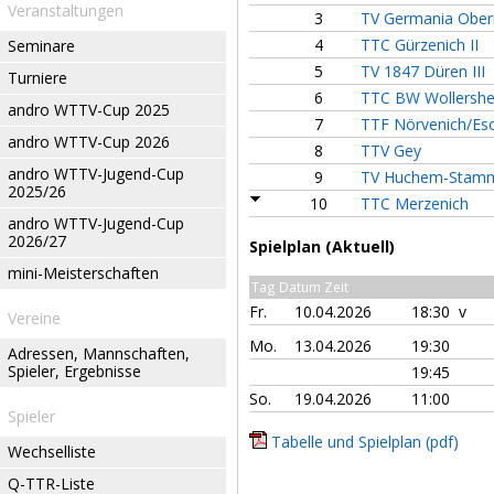
Veranstaltungen
3
TV Germania Obe
4
TTC Gürzenich II
Seminare
5
TV 1847 Düren III
Turniere
6
TTC BW Wollersh
andro WTTV-Cup 2025
7
TTF Nörvenich/Esc
andro WTTV-Cup 2026
8
TTV Gey
andro WTTV-Jugend-Cup
9
TV Huchem-Stamme
2025/26
10
TTC Merzenich
andro WTTV-Jugend-Cup
2026/27
Spielplan (Aktuell)
mini-Meisterschaften
Tag Datum Zeit
Fr.
10.04.2026
18:30 v
Vereine
Mo.
13.04.2026
19:30
Adressen, Mannschaften,
Spieler, Ergebnisse
19:45
So.
19.04.2026
11:00
Spieler
Tabelle und Spielplan (pdf)
Wechselliste
Q-TTR-Liste