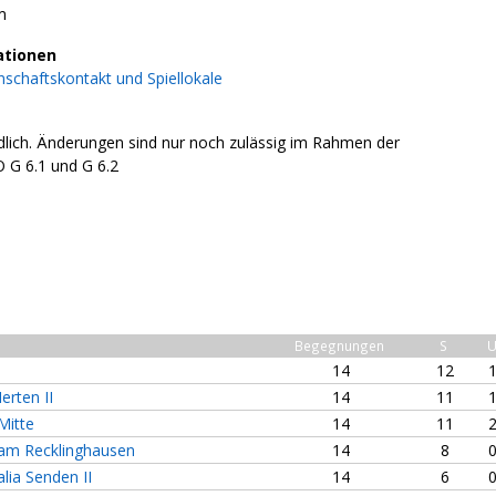
m
ationen
schaftskontakt und Spiellokale
indlich. Änderungen sind nur noch zulässig im Rahmen der
G 6.1 und G 6.2
Begegnungen
S
14
12
rten II
14
11
Mitte
14
11
m Recklinghausen
14
8
lia Senden II
14
6