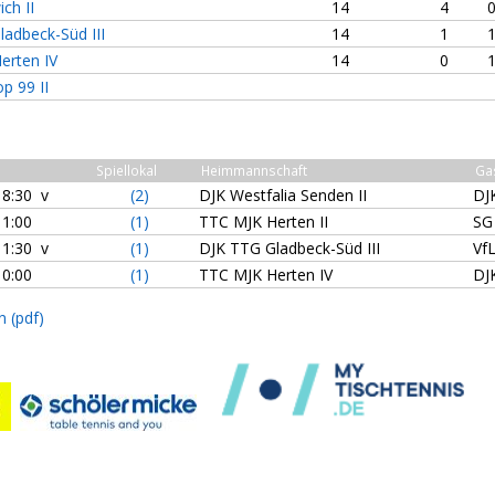
ch II
14
4
adbeck-Süd III
14
1
erten IV
14
0
p 99 II
Spiellokal
Heimmannschaft
Ga
18:30 v
(2)
DJK Westfalia Senden II
DJ
11:00
(1)
TTC MJK Herten II
SG
11:30 v
(1)
DJK TTG Gladbeck-Süd III
Vf
10:00
(1)
TTC MJK Herten IV
DJ
n (pdf)