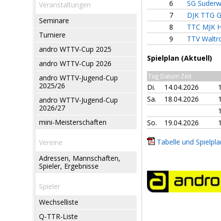
6
SG Suderwi
Veranstaltungen
7
DJK TTG Gl
Seminare
8
TTC MJK H
Turniere
9
TTV Waltro
andro WTTV-Cup 2025
Spielplan (Aktuell)
andro WTTV-Cup 2026
Tag Datum Zeit
andro WTTV-Jugend-Cup
2025/26
Di.
14.04.2026
Sa.
18.04.2026
andro WTTV-Jugend-Cup
2026/27
mini-Meisterschaften
So.
19.04.2026
Tabelle und Spielpla
Vereine
Adressen, Mannschaften,
Spieler, Ergebnisse
Spieler
Wechselliste
Q-TTR-Liste