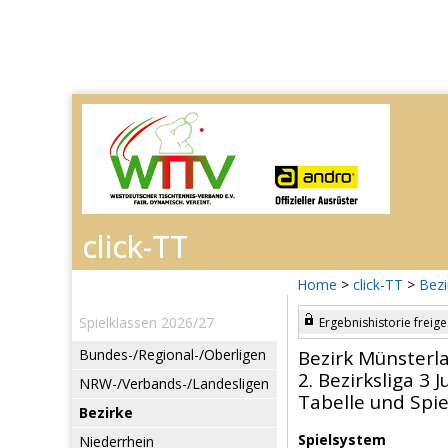
Home
>
click-TT
>
Bez
Spielklassen 2026/27
Ergebnishistorie freige
Bundes-/Regional-/Oberligen
Bezirk Münsterl
2. Bezirksliga 3 
NRW-/Verbands-/Landesligen
Tabelle und Spie
Bezirke
Spielsystem
Niederrhein