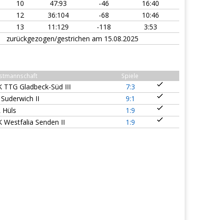
0
10
47:93
-46
16:40
1
12
36:104
-68
10:46
1
13
11:129
-118
3:53
zurückgezogen/gestrichen am 15.08.2025
stmannschaft
Spiele
K TTG Gladbeck-Süd III
7:3
 Suderwich II
9:1
L Hüls
1:9
K Westfalia Senden II
1:9