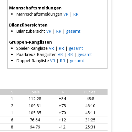
Mannschaftsmeldungen
Mannschaftsmeldungen
VR
|
RR
Bilanzübersichten
Bilanzübersicht
VR
|
RR
|
gesamt
Gruppen-Ranglisten
Spieler-Rangliste
VR
|
RR
|
gesamt
Paarkreuz-Ranglisten
VR
|
RR
|
gesamt
Doppel-Rangliste
VR
|
RR
|
gesamt
U
N
Spiele
+/-
Punkte
1
1
112:28
+84
48:8
1
2
109:31
+78
46:10
2
1
105:35
+70
45:11
0
6
76:64
+12
31:25
0
8
64:76
-12
25:31