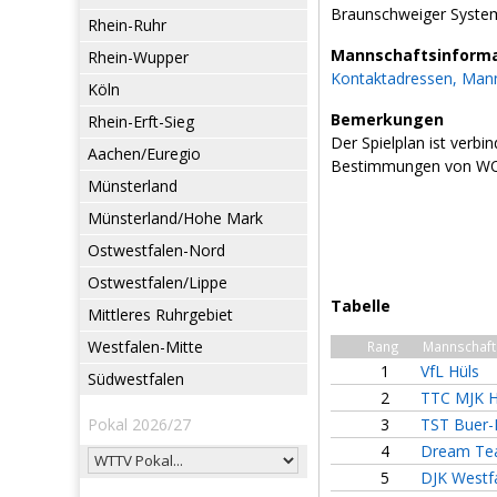
Braunschweiger Syste
Rhein-Ruhr
Mannschaftsinform
Rhein-Wupper
Kontaktadressen, Mann
Köln
Bemerkungen
Rhein-Erft-Sieg
Der Spielplan ist verb
Aachen/Euregio
Bestimmungen von WO 
Münsterland
Münsterland/Hohe Mark
Ostwestfalen-Nord
Ostwestfalen/Lippe
Tabelle
Mittleres Ruhrgebiet
Westfalen-Mitte
Rang
Mannschaft
1
VfL Hüls
Südwestfalen
2
TTC MJK He
Pokal 2026/27
3
TST Buer-
4
Dream Tea
5
DJK Westfa