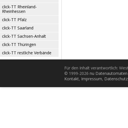
click-TT Rheinland-
Rheinhessen
click-TT Pfalz
click-TT Saarland
click-TT Sachsen-Anhalt
click-TT Thüringen
click-TT restliche Verbände
Für den Inhalt verantwortlich: Wes
© 1999-2026
nu Datenautomaten 
Kontakt
,
Impressum
,
Datenschutz