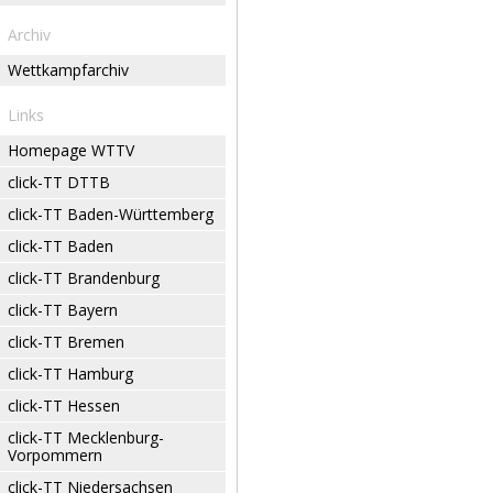
Archiv
Wettkampfarchiv
Links
Homepage WTTV
click-TT DTTB
click-TT Baden-Württemberg
click-TT Baden
click-TT Brandenburg
click-TT Bayern
click-TT Bremen
click-TT Hamburg
click-TT Hessen
click-TT Mecklenburg-
Vorpommern
click-TT Niedersachsen