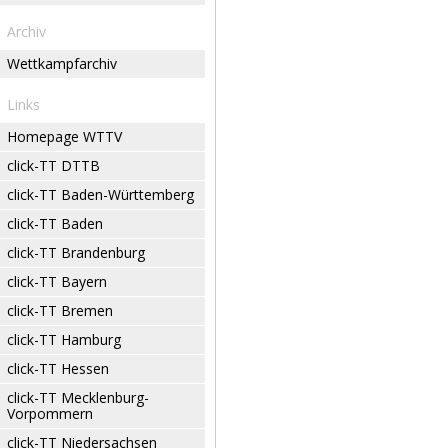
Archiv
Wettkampfarchiv
Links
Homepage WTTV
click-TT DTTB
click-TT Baden-Württemberg
click-TT Baden
click-TT Brandenburg
click-TT Bayern
click-TT Bremen
click-TT Hamburg
click-TT Hessen
click-TT Mecklenburg-
Vorpommern
click-TT Niedersachsen