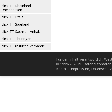
click-TT Rheinland-
Rheinhessen
click-TT Pfalz
click-TT Saarland
click-TT Sachsen-Anhalt
click-TT Thüringen
click-TT restliche Verbände
Für den Inhalt verantwortlich: Wes
© 1999-2026
nu Datenautomaten 
Kontakt
,
Impressum
,
Datenschutz