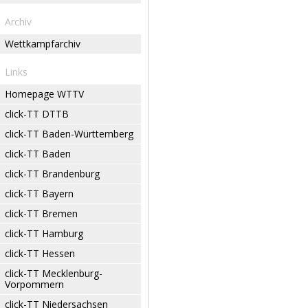
Archiv
Wettkampfarchiv
Links
Homepage WTTV
click-TT DTTB
click-TT Baden-Württemberg
click-TT Baden
click-TT Brandenburg
click-TT Bayern
click-TT Bremen
click-TT Hamburg
click-TT Hessen
click-TT Mecklenburg-
Vorpommern
click-TT Niedersachsen