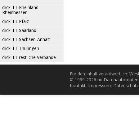
click-TT Rheinland-
Rheinhessen
click-TT Pfalz
click-TT Saarland
click-TT Sachsen-Anhalt
click-TT Thüringen
click-TT restliche Verbände
Für den Inhalt verantwortlich: Wes
© 1999-2026
nu Datenautomaten 
Kontakt
,
Impressum
,
Datenschutz