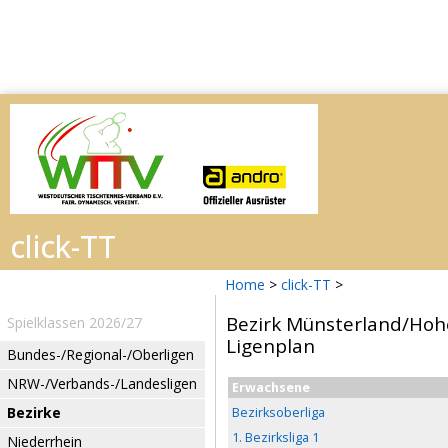
Home
>
click-TT
>
Bezirk Münsterland/Hoh
Spielklassen 2026/27
Ligenplan
Bundes-/Regional-/Oberligen
NRW-/Verbands-/Landesligen
Erwachsene
Bezirke
Bezirksoberliga
1. Bezirksliga 1
Niederrhein