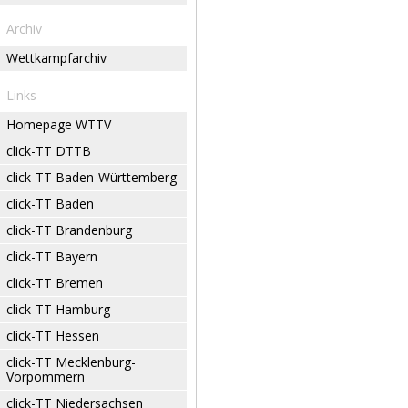
Archiv
Wettkampfarchiv
Links
Homepage WTTV
click-TT DTTB
click-TT Baden-Württemberg
click-TT Baden
click-TT Brandenburg
click-TT Bayern
click-TT Bremen
click-TT Hamburg
click-TT Hessen
click-TT Mecklenburg-
Vorpommern
click-TT Niedersachsen