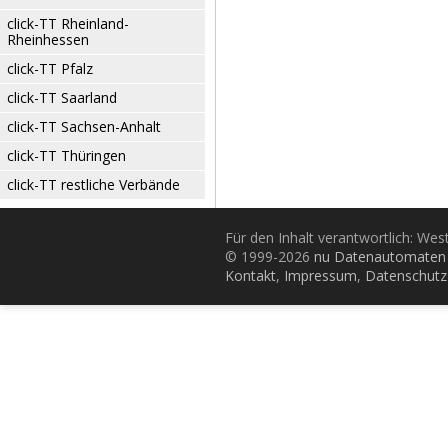
click-TT Rheinland-
Rheinhessen
click-TT Pfalz
click-TT Saarland
click-TT Sachsen-Anhalt
click-TT Thüringen
click-TT restliche Verbände
Für den Inhalt verantwortlich: Wes
© 1999-2026
nu Datenautomaten 
Kontakt
,
Impressum
,
Datenschutz