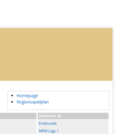
Homepage
Regionsspielplan
Senioren 40
Endrunde
NRW-Liga 1