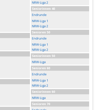
NRW-Liga 2
Seniorinnen 40
Endrunde
NRW-Liga 1
NRW-Liga 2
Senioren 50
Endrunde
NRW-Liga 1
NRW-Liga 2
Seniorinnen 50
NRW-Liga
Senioren 60
Endrunde
NRW-Liga 1
NRW-Liga 2
Seniorinnen 60
NRW-Liga
Senioren 70