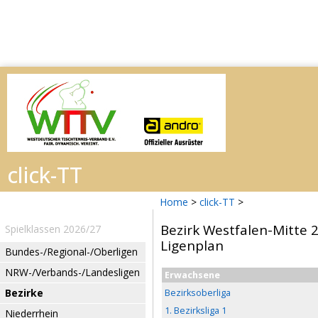
Home
>
click-TT
>
Bezirk Westfalen-Mitte 
Spielklassen 2026/27
Ligenplan
Bundes-/Regional-/Oberligen
NRW-/Verbands-/Landesligen
Erwachsene
Bezirke
Bezirksoberliga
1. Bezirksliga 1
Niederrhein