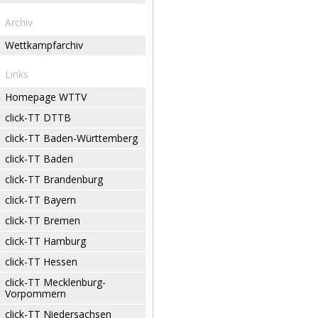
Archiv
Wettkampfarchiv
Links
Homepage WTTV
click-TT DTTB
click-TT Baden-Württemberg
click-TT Baden
click-TT Brandenburg
click-TT Bayern
click-TT Bremen
click-TT Hamburg
click-TT Hessen
click-TT Mecklenburg-
Vorpommern
click-TT Niedersachsen