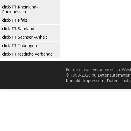
click-TT Rheinland-
Rheinhessen
click-TT Pfalz
click-TT Saarland
click-TT Sachsen-Anhalt
click-TT Thüringen
click-TT restliche Verbände
Für den Inhalt verantwortlich: Wes
© 1999-2026
nu Datenautomaten 
Kontakt
,
Impressum
,
Datenschutz