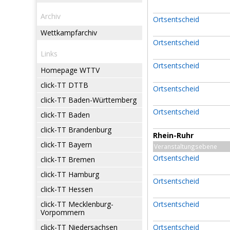
Archiv
Ortsentscheid
Wettkampfarchiv
Ortsentscheid
Links
Ortsentscheid
Homepage WTTV
click-TT DTTB
Ortsentscheid
click-TT Baden-Württemberg
Ortsentscheid
click-TT Baden
click-TT Brandenburg
Rhein-Ruhr
click-TT Bayern
Veranstaltungsebene
Ortsentscheid
click-TT Bremen
click-TT Hamburg
Ortsentscheid
click-TT Hessen
click-TT Mecklenburg-
Ortsentscheid
Vorpommern
click-TT Niedersachsen
Ortsentscheid