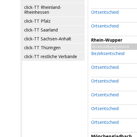
click-TT Rheinland-
Rheinhessen
Ortsentscheid
click-TT Pfalz
Ortsentscheid
click-TT Saarland
click-TT Sachsen-Anhalt
Rhein-Wupper
Veranstaltungsebene
click-TT Thüringen
Bezirksentscheid
click-TT restliche Verbände
Ortsentscheid
Ortsentscheid
Ortsentscheid
Ortsentscheid
Ortsentscheid
Mönchengladbach