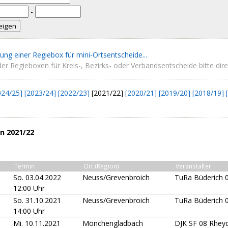
-
lung einer Regiebox für mini-Ortsentscheide...
er Regieboxen für Kreis-, Bezirks- oder Verbandsentscheide bitte direk
024/25]
[2023/24]
[2022/23]
[2021/22]
[2020/21]
[2019/20]
[2018/19]
n 2021/22
Termin
Ort (Region)
Veranstalter
So. 03.04.2022
Neuss/Grevenbroich
TuRa Büderich 
12:00 Uhr
So. 31.10.2021
Neuss/Grevenbroich
TuRa Büderich 
14:00 Uhr
Mi. 10.11.2021
Mönchengladbach
DJK SF 08 Rhey