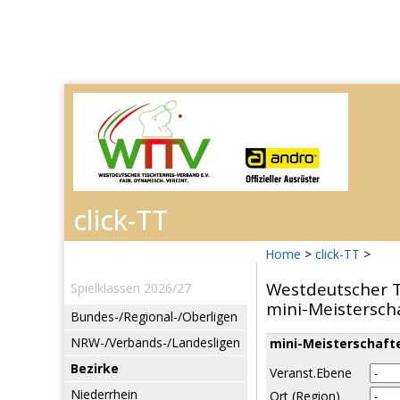
Home
>
click-TT
>
Westdeutscher T
Spielklassen 2026/27
mini-Meistersch
Bundes-/Regional-/Oberligen
NRW-/Verbands-/Landesligen
mini-Meisterschafte
Bezirke
Veranst.Ebene
Niederrhein
Ort (Region)