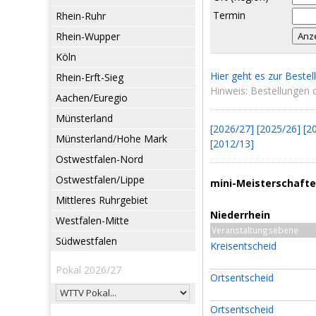
Termin
Rhein-Ruhr
Rhein-Wupper
Köln
Hier geht es zur Bestel
Rhein-Erft-Sieg
Hinweis: Bestellungen d
Aachen/Euregio
Münsterland
[2026/27]
[2025/26]
[2
Münsterland/Hohe Mark
[2012/13]
Ostwestfalen-Nord
Ostwestfalen/Lippe
mini-Meisterschafte
Mittleres Ruhrgebiet
Niederrhein
Westfalen-Mitte
Veranstaltungsebene
Südwestfalen
Kreisentscheid
Pokal 2026/27
Ortsentscheid
Ortsentscheid