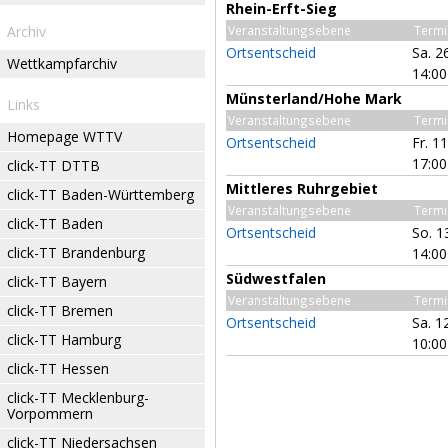
Rhein-Erft-Sieg
Archiv
Veranstaltungsebene
Termi
Ortsentscheid
Sa. 2
Wettkampfarchiv
14:00
Münsterland/Hohe Mark
Links
Veranstaltungsebene
Termi
Homepage WTTV
Ortsentscheid
Fr. 1
17:00
click-TT DTTB
Mittleres Ruhrgebiet
click-TT Baden-Württemberg
Veranstaltungsebene
Termi
click-TT Baden
Ortsentscheid
So. 1
click-TT Brandenburg
14:00
Südwestfalen
click-TT Bayern
Veranstaltungsebene
Termi
click-TT Bremen
Ortsentscheid
Sa. 1
click-TT Hamburg
10:00
click-TT Hessen
click-TT Mecklenburg-
Vorpommern
click-TT Niedersachsen