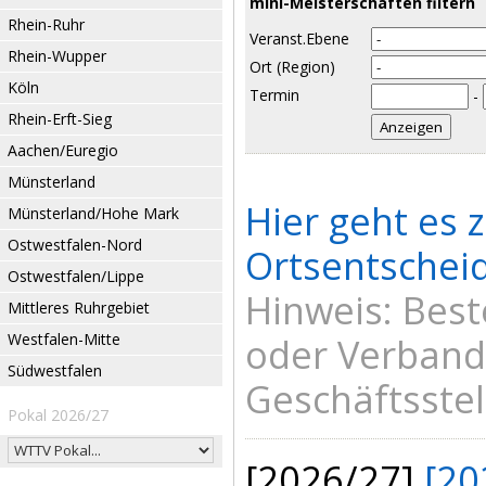
mini-Meisterschaften filtern
Rhein-Ruhr
Veranst.Ebene
Rhein-Wupper
Ort (Region)
Köln
Termin
-
Rhein-Erft-Sieg
Aachen/Euregio
Münsterland
Hier geht es 
Münsterland/Hohe Mark
Ostwestfalen-Nord
Ortsentscheid
Ostwestfalen/Lippe
Hinweis: Best
Mittleres Ruhrgebiet
Westfalen-Mitte
oder Verbands
Südwestfalen
Geschäftsstel
Pokal 2026/27
[2026/27]
[20