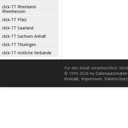
click-TT Rheinland-
Rheinhessen
click-TT Pfalz
click-TT Saarland
click-TT Sachsen-Anhalt
click-TT Thüringen
click-TT restliche Verbände
Für den Inhalt verantwortlich: Wes
© 1999-2026
nu Datenautomaten 
Kontakt
,
Impressum
,
Datenschutz