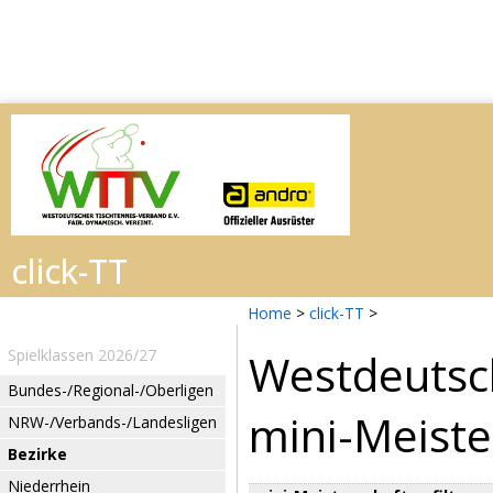
Home
>
click-TT
>
Spielklassen 2026/27
Westdeutsch
Bundes-/Regional-/Oberligen
mini-Meiste
NRW-/Verbands-/Landesligen
Bezirke
Niederrhein