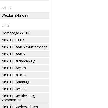
Archiv
Wettkampfarchiv
Links
Homepage WTTV
click-TT DTTB
click-TT Baden-Württemberg
click-TT Baden
click-TT Brandenburg
click-TT Bayern
click-TT Bremen
click-TT Hamburg
click-TT Hessen
click-TT Mecklenburg-
Vorpommern
click-TT Niedersachsen