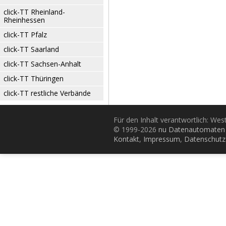
click-TT Rheinland-
Rheinhessen
click-TT Pfalz
click-TT Saarland
click-TT Sachsen-Anhalt
click-TT Thüringen
click-TT restliche Verbände
Für den Inhalt verantwortlich: Wes
© 1999-2026
nu Datenautomaten 
Kontakt
,
Impressum
,
Datenschutz