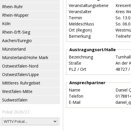
Veranstaltungsebene
Kreisen
Rhein-Ruhr
Veranstalter
Kreis W
Rhein-Wupper
Termin
So. 13.
Köln
Meldeschluss
So. 06.
Ort (Region)
Westmü
Rhein-Erft-Sieg
Bemerkung
Teilneh
Aachen/Euregio
Münsterland
Austragungsort/Halle
Bezeichnung
Turnhal
Münsterland/Hohe Mark
Straße
An der 
Ostwestfalen-Nord
PLZ / Ort
Ostwestfalen/Lippe
Ansprechpartner
Mittleres Ruhrgebiet
Name
Daniel 
Westfalen-Mitte
Telefon
017881
Südwestfalen
E-Mail
daniel_
Pokal 2026/27