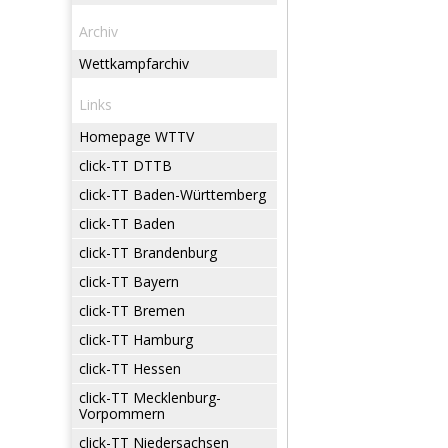
Archiv
Wettkampfarchiv
Links
Homepage WTTV
click-TT DTTB
click-TT Baden-Württemberg
click-TT Baden
click-TT Brandenburg
click-TT Bayern
click-TT Bremen
click-TT Hamburg
click-TT Hessen
click-TT Mecklenburg-
Vorpommern
click-TT Niedersachsen