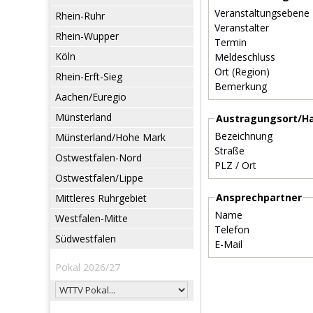
Veranstaltungsebene
Rhein-Ruhr
Veranstalter
Rhein-Wupper
Termin
Köln
Meldeschluss
Ort (Region)
Rhein-Erft-Sieg
Bemerkung
Aachen/Euregio
Münsterland
Austragungsort/Ha
Bezeichnung
Münsterland/Hohe Mark
Straße
Ostwestfalen-Nord
PLZ / Ort
Ostwestfalen/Lippe
Ansprechpartner
Mittleres Ruhrgebiet
Name
Westfalen-Mitte
Telefon
Südwestfalen
E-Mail
Pokal 2026/27