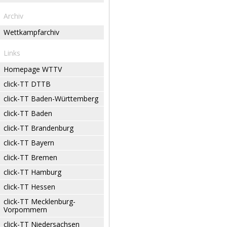
Archiv
Wettkampfarchiv
Links
Homepage WTTV
click-TT DTTB
click-TT Baden-Württemberg
click-TT Baden
click-TT Brandenburg
click-TT Bayern
click-TT Bremen
click-TT Hamburg
click-TT Hessen
click-TT Mecklenburg-
Vorpommern
click-TT Niedersachsen