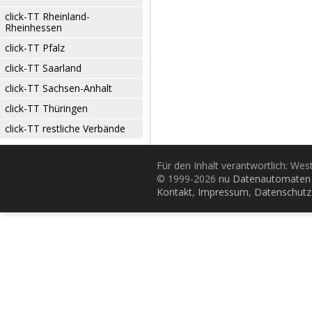
click-TT Rheinland-
Rheinhessen
click-TT Pfalz
click-TT Saarland
click-TT Sachsen-Anhalt
click-TT Thüringen
click-TT restliche Verbände
Für den Inhalt verantwortlich: Wes
© 1999-2026
nu Datenautomaten 
Kontakt
,
Impressum
,
Datenschutz