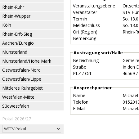
Veranstaltungsebene
Ortsent
Rhein-Ruhr
Veranstalter
STV Hü
Rhein-Wupper
Termin
So. 13.
Köln
Meldeschluss
So. 13.
Ort (Region)
Rhein-R
Rhein-Erft-Sieg
Bemerkung
Aachen/Euregio
Münsterland
Austragungsort/Halle
Bezeichnung
Gemeins
Münsterland/Hohe Mark
Straße
In den 
Ostwestfalen-Nord
PLZ / Ort
Ostwestfalen/Lippe
Ansprechpartner
Mittleres Ruhrgebiet
Name
Michae
Westfalen-Mitte
Telefon
015201
Südwestfalen
E-Mail
Michae
Pokal 2026/27