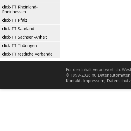
click-TT Rheinland-
Rheinhessen
click-TT Pfalz
click-TT Saarland
click-TT Sachsen-Anhalt
click-TT Thüringen
click-TT restliche Verbände
Für den Inhalt verantwortlich: Wes
© 1999-2026
nu Datenautomaten 
Kontakt
,
Impressum
,
Datenschutz