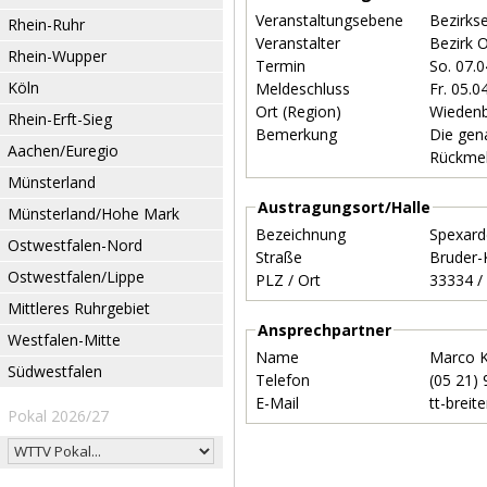
Veranstaltungsebene
Bezirks
Rhein-Ruhr
Veranstalter
Bezirk 
Rhein-Wupper
Termin
So. 07.
Köln
Meldeschluss
Fr. 05.
Ort (Region)
Wieden
Rhein-Erft-Sieg
Bemerkung
Die gen
Aachen/Euregio
Rückmel
Münsterland
Austragungsort/Halle
Münsterland/Hohe Mark
Bezeichnung
Spexard
Ostwestfalen-Nord
Straße
Bruder-
Ostwestfalen/Lippe
PLZ / Ort
Mittleres Ruhrgebiet
Ansprechpartner
Westfalen-Mitte
Name
Marco 
Südwestfalen
Telefon
(05 21)
E-Mail
tt-brei
Pokal 2026/27