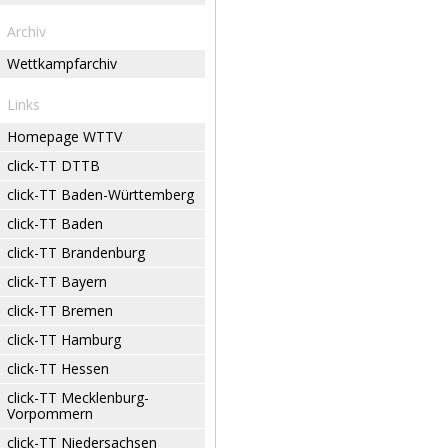
Archiv
Wettkampfarchiv
Links
Homepage WTTV
click-TT DTTB
click-TT Baden-Württemberg
click-TT Baden
click-TT Brandenburg
click-TT Bayern
click-TT Bremen
click-TT Hamburg
click-TT Hessen
click-TT Mecklenburg-
Vorpommern
click-TT Niedersachsen