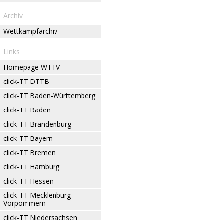
Archiv
Wettkampfarchiv
Links
Homepage WTTV
click-TT DTTB
click-TT Baden-Württemberg
click-TT Baden
click-TT Brandenburg
click-TT Bayern
click-TT Bremen
click-TT Hamburg
click-TT Hessen
click-TT Mecklenburg-
Vorpommern
click-TT Niedersachsen