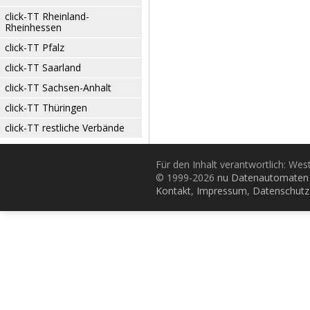
click-TT Rheinland-
Rheinhessen
click-TT Pfalz
click-TT Saarland
click-TT Sachsen-Anhalt
click-TT Thüringen
click-TT restliche Verbände
Für den Inhalt verantwortlich: Wes
© 1999-2026
nu Datenautomaten 
Kontakt
,
Impressum
,
Datenschutz