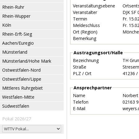
Veranstaltungsebene
Ortsent
Rhein-Ruhr
Veranstalter
DJK SF 
Rhein-Wupper
Termin
Fr. 15.
Köln
Meldeschluss
Fr. 15.
Ort (Region)
Mönche
Rhein-Erft-Sieg
Bemerkung
Aachen/Euregio
Münsterland
Austragungsort/Halle
Bezeichnung
TH Grun
Münsterland/Hohe Mark
Straße
Stresem
Ostwestfalen-Nord
PLZ / Ort
Ostwestfalen/Lippe
Ansprechpartner
Mittleres Ruhrgebiet
Name
Norber
Westfalen-Mitte
Telefon
02163 
Südwestfalen
E-Mail
weyers.
Pokal 2026/27