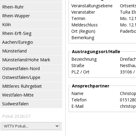
Veranstaltungsebene
Ortsent
Rhein-Ruhr
Veranstalter
TuRa E
Rhein-Wupper
Termin
Mo. 12.
Köln
Meldeschluss
Mo. 12.
Ort (Region)
Paderb
Rhein-Erft-Sieg
Bemerkung
Aachen/Euregio
Münsterland
Austragungsort/Halle
Bezeichnung
Dreifac
Münsterland/Hohe Mark
Straße
Nesthau
Ostwestfalen-Nord
PLZ / Ort
Ostwestfalen/Lippe
Ansprechpartner
Mittleres Ruhrgebiet
Name
Christo
Westfalen-Mitte
Telefon
015128
Südwestfalen
E-Mail
christo
Pokal 2026/27