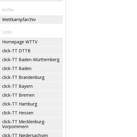
Archiv
Wettkampfarchiv
Links
Homepage WTTV
click-TT DTTB
click-TT Baden-Württemberg
click-TT Baden
click-TT Brandenburg
click-TT Bayern
click-TT Bremen
click-TT Hamburg
click-TT Hessen
click-TT Mecklenburg-
Vorpommern
click-TT Niedersachsen