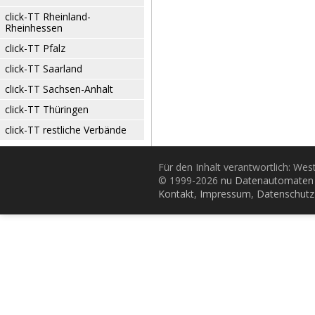
click-TT Rheinland-
Rheinhessen
click-TT Pfalz
click-TT Saarland
click-TT Sachsen-Anhalt
click-TT Thüringen
click-TT restliche Verbände
Für den Inhalt verantwortlich: Wes
© 1999-2026
nu Datenautomaten 
Kontakt
,
Impressum
,
Datenschutz