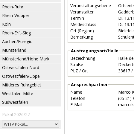
Veranstaltungsebene
Ortsent
Rhein-Ruhr
Veranstalter
Gadder
Rhein-Wupper
Termin
Di. 13.
Köln
Meldeschluss
Di. 13.
Ort (Region)
Bielefel
Rhein-Erft-Sieg
Bemerkung
Schulen
Aachen/Euregio
Münsterland
Austragungsort/Halle
Bezeichnung
Halle d
Münsterland/Hohe Mark
Straße
Deckert
Ostwestfalen-Nord
PLZ / Ort
Ostwestfalen/Lippe
Ansprechpartner
Mittleres Ruhrgebiet
Name
Marco 
Westfalen-Mitte
Telefon
(05 21)
Südwestfalen
E-Mail
marco.
Pokal 2026/27