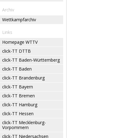
Archiv
Wettkampfarchiv
Links
Homepage WTTV
click-TT DTTB
click-TT Baden-Württemberg
click-TT Baden
click-TT Brandenburg
click-TT Bayern
click-TT Bremen
click-TT Hamburg
click-TT Hessen
click-TT Mecklenburg-
Vorpommern
click-TT Niedersachsen