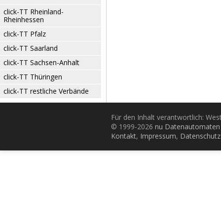
click-TT Rheinland-
Rheinhessen
click-TT Pfalz
click-TT Saarland
click-TT Sachsen-Anhalt
click-TT Thüringen
click-TT restliche Verbände
Für den Inhalt verantwortlich: Wes
© 1999-2026
nu Datenautomaten 
Kontakt
,
Impressum
,
Datenschutz