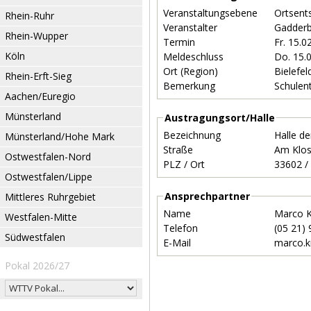
Veranstaltungsebene
Ortsent
Rhein-Ruhr
Veranstalter
Gadder
Rhein-Wupper
Termin
Fr. 15.
Köln
Meldeschluss
Do. 15.
Ort (Region)
Bielefel
Rhein-Erft-Sieg
Bemerkung
Schulen
Aachen/Euregio
Münsterland
Austragungsort/Halle
Bezeichnung
Halle de
Münsterland/Hohe Mark
Straße
Am Klos
Ostwestfalen-Nord
PLZ / Ort
Ostwestfalen/Lippe
Ansprechpartner
Mittleres Ruhrgebiet
Name
Marco 
Westfalen-Mitte
Telefon
(05 21)
Südwestfalen
E-Mail
marco.
Pokal 2026/27