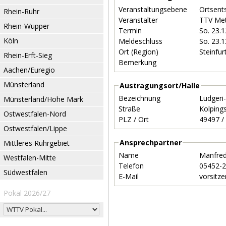
Veranstaltungsebene
Ortsent
Rhein-Ruhr
Veranstalter
TTV Me
Rhein-Wupper
Termin
So. 23.
Köln
Meldeschluss
So. 23.
Ort (Region)
Steinfur
Rhein-Erft-Sieg
Bemerkung
Aachen/Euregio
Münsterland
Austragungsort/Halle
Bezeichnung
Ludgeri
Münsterland/Hohe Mark
Straße
Kolping
Ostwestfalen-Nord
PLZ / Ort
Ostwestfalen/Lippe
Ansprechpartner
Mittleres Ruhrgebiet
Name
Manfre
Westfalen-Mitte
Telefon
05452-
Südwestfalen
E-Mail
vorsitz
Pokal 2026/27