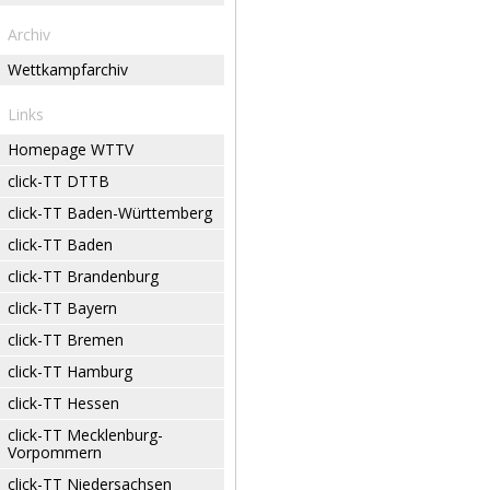
Archiv
Wettkampfarchiv
Links
Homepage WTTV
click-TT DTTB
click-TT Baden-Württemberg
click-TT Baden
click-TT Brandenburg
click-TT Bayern
click-TT Bremen
click-TT Hamburg
click-TT Hessen
click-TT Mecklenburg-
Vorpommern
click-TT Niedersachsen