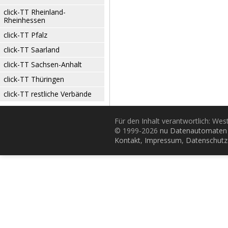
click-TT Rheinland-
Rheinhessen
click-TT Pfalz
click-TT Saarland
click-TT Sachsen-Anhalt
click-TT Thüringen
click-TT restliche Verbände
Für den Inhalt verantwortlich: Wes
© 1999-2026
nu Datenautomaten 
Kontakt
,
Impressum
,
Datenschutz