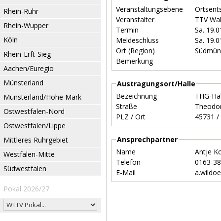
Veranstaltungsebene
Ortsent
Rhein-Ruhr
Veranstalter
TTV Wal
Rhein-Wupper
Termin
Sa. 19.
Köln
Meldeschluss
Sa. 19.
Ort (Region)
Südmün
Rhein-Erft-Sieg
Bemerkung
Aachen/Euregio
Münsterland
Austragungsort/Halle
Bezeichnung
THG-Hal
Münsterland/Hohe Mark
Straße
Theodor
Ostwestfalen-Nord
PLZ / Ort
Ostwestfalen/Lippe
Ansprechpartner
Mittleres Ruhrgebiet
Name
Antje K
Westfalen-Mitte
Telefon
0163-3
Südwestfalen
E-Mail
a.wildo
Pokal 2026/27