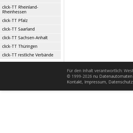
click-TT Rheinland-
Rheinhessen
click-TT Pfalz
click-TT Saarland
click-TT Sachsen-Anhalt
click-TT Thüringen
click-TT restliche Verbände
Für den Inhalt verantwortlich: Wes
© 1999-2026
nu Datenautomaten 
Kontakt
,
Impressum
,
Datenschutz