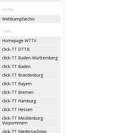
Archiv
Wettkampfarchiv
Links
Homepage WTTV
click-TT DTTB
click-TT Baden-Württemberg
click-TT Baden
click-TT Brandenburg
click-TT Bayern
click-TT Bremen
click-TT Hamburg
click-TT Hessen
click-TT Mecklenburg-
Vorpommern
click-TT Niedersachsen