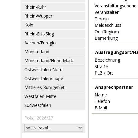
Veranstaltungsebene
Rhein-Ruhr
Veranstalter
Rhein-Wupper
Termin
Köln
Meldeschluss
Ort (Region)
Rhein-Erft-Sieg
Bemerkung
Aachen/Euregio
Münsterland
Austragungsort/Ha
Bezeichnung
Münsterland/Hohe Mark
Straße
Ostwestfalen-Nord
PLZ / Ort
Ostwestfalen/Lippe
Ansprechpartner
Mittleres Ruhrgebiet
Name
Westfalen-Mitte
Telefon
Südwestfalen
E-Mail
Pokal 2026/27