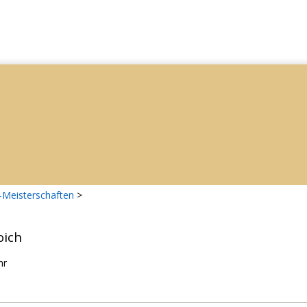
-Meisterschaften
>
oich
hr