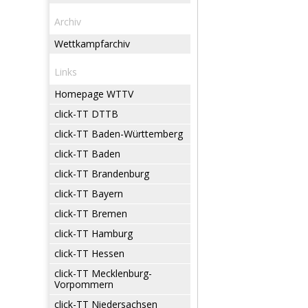
Archiv
Wettkampfarchiv
Links
Homepage WTTV
click-TT DTTB
click-TT Baden-Württemberg
click-TT Baden
click-TT Brandenburg
click-TT Bayern
click-TT Bremen
click-TT Hamburg
click-TT Hessen
click-TT Mecklenburg-
Vorpommern
click-TT Niedersachsen