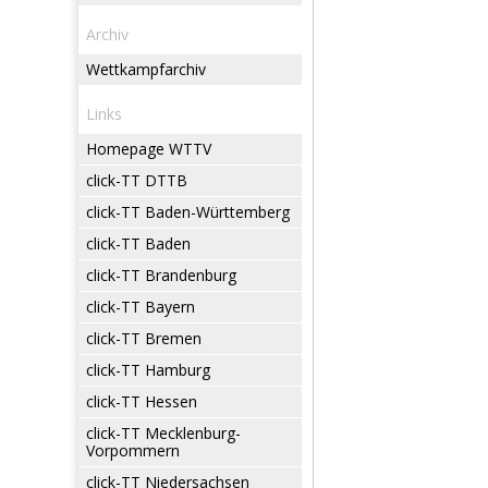
Archiv
Wettkampfarchiv
Links
Homepage WTTV
click-TT DTTB
click-TT Baden-Württemberg
click-TT Baden
click-TT Brandenburg
click-TT Bayern
click-TT Bremen
click-TT Hamburg
click-TT Hessen
click-TT Mecklenburg-
Vorpommern
click-TT Niedersachsen