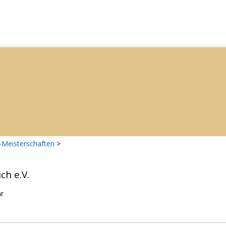
-Meisterschaften
>
ch e.V.
hr