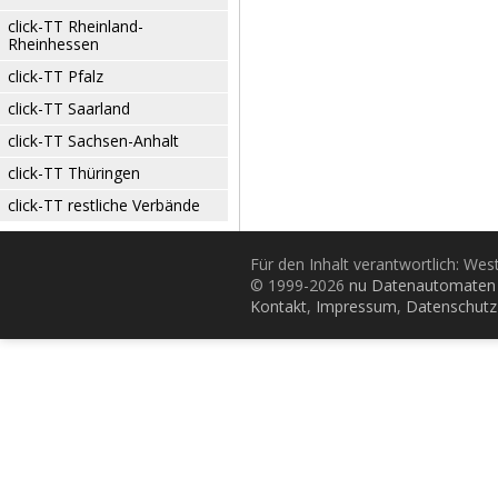
click-TT Rheinland-
Rheinhessen
click-TT Pfalz
click-TT Saarland
click-TT Sachsen-Anhalt
click-TT Thüringen
click-TT restliche Verbände
Für den Inhalt verantwortlich: Wes
© 1999-2026
nu Datenautomaten 
Kontakt
,
Impressum
,
Datenschutz