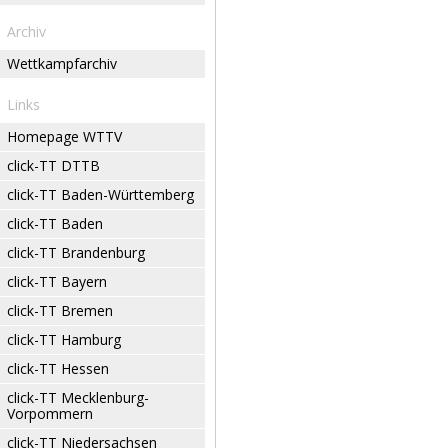
Archiv
Wettkampfarchiv
Links
Homepage WTTV
click-TT DTTB
click-TT Baden-Württemberg
click-TT Baden
click-TT Brandenburg
click-TT Bayern
click-TT Bremen
click-TT Hamburg
click-TT Hessen
click-TT Mecklenburg-
Vorpommern
click-TT Niedersachsen