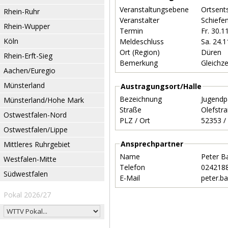
Veranstaltungsebene
Ortsent
Rhein-Ruhr
Veranstalter
Schiefe
Rhein-Wupper
Termin
Fr. 30.
Köln
Meldeschluss
Sa. 24.
Ort (Region)
Düren
Rhein-Erft-Sieg
Bemerkung
Gleichze
Aachen/Euregio
Münsterland
Austragungsort/Halle
Bezeichnung
Jugendp
Münsterland/Hohe Mark
Straße
Olefstr
Ostwestfalen-Nord
PLZ / Ort
Ostwestfalen/Lippe
Ansprechpartner
Mittleres Ruhrgebiet
Name
Peter B
Westfalen-Mitte
Telefon
024218
Südwestfalen
E-Mail
peter.b
Pokal 2026/27