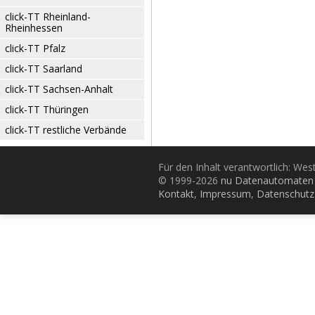
click-TT Rheinland-
Rheinhessen
click-TT Pfalz
click-TT Saarland
click-TT Sachsen-Anhalt
click-TT Thüringen
click-TT restliche Verbände
Für den Inhalt verantwortlich: Wes
© 1999-2026
nu Datenautomaten 
Kontakt
,
Impressum
,
Datenschutz