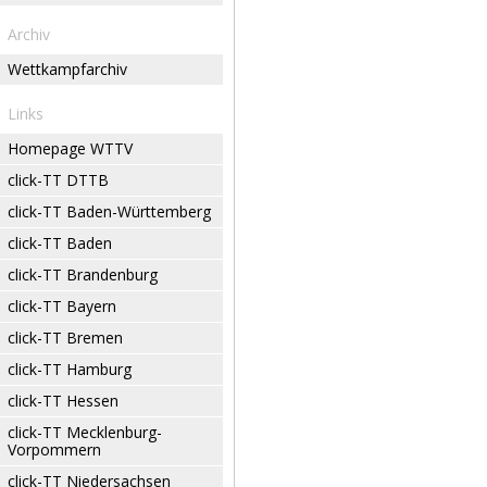
Archiv
Wettkampfarchiv
Links
Homepage WTTV
click-TT DTTB
click-TT Baden-Württemberg
click-TT Baden
click-TT Brandenburg
click-TT Bayern
click-TT Bremen
click-TT Hamburg
click-TT Hessen
click-TT Mecklenburg-
Vorpommern
click-TT Niedersachsen