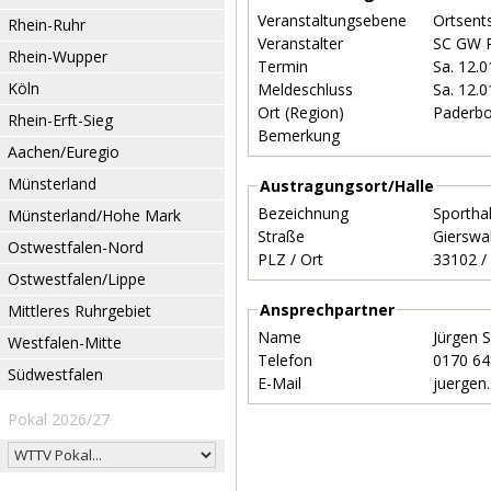
Veranstaltungsebene
Ortsent
Rhein-Ruhr
Veranstalter
SC GW 
Rhein-Wupper
Termin
Sa. 12.
Köln
Meldeschluss
Sa. 12.
Ort (Region)
Paderb
Rhein-Erft-Sieg
Bemerkung
Aachen/Euregio
Münsterland
Austragungsort/Halle
Bezeichnung
Sportha
Münsterland/Hohe Mark
Straße
Gierswa
Ostwestfalen-Nord
PLZ / Ort
Ostwestfalen/Lippe
Ansprechpartner
Mittleres Ruhrgebiet
Name
Jürgen 
Westfalen-Mitte
Telefon
0170 6
Südwestfalen
E-Mail
juergen
Pokal 2026/27