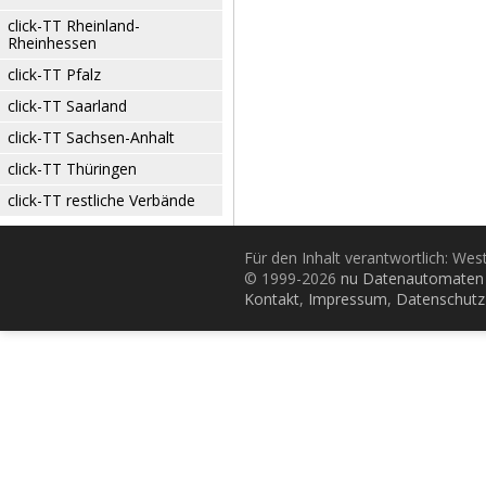
click-TT Rheinland-
Rheinhessen
click-TT Pfalz
click-TT Saarland
click-TT Sachsen-Anhalt
click-TT Thüringen
click-TT restliche Verbände
Für den Inhalt verantwortlich: Wes
© 1999-2026
nu Datenautomaten 
Kontakt
,
Impressum
,
Datenschutz