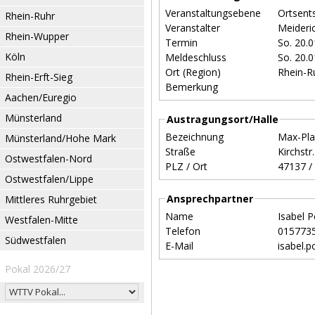
Veranstaltungsebene
Ortsent
Rhein-Ruhr
Veranstalter
Meideri
Rhein-Wupper
Termin
So. 20.
Köln
Meldeschluss
So. 20.
Ort (Region)
Rhein-R
Rhein-Erft-Sieg
Bemerkung
Aachen/Euregio
Münsterland
Austragungsort/Halle
Bezeichnung
Max-Pl
Münsterland/Hohe Mark
Straße
Kirchstr
Ostwestfalen-Nord
PLZ / Ort
Ostwestfalen/Lippe
Ansprechpartner
Mittleres Ruhrgebiet
Name
Isabel P
Westfalen-Mitte
Telefon
015773
Südwestfalen
E-Mail
isabel.p
Pokal 2026/27