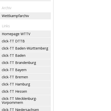
Archiv
Wettkampfarchiv
Links
Homepage WTTV
click-TT DTTB
click-TT Baden-Württemberg
click-TT Baden
click-TT Brandenburg
click-TT Bayern
click-TT Bremen
click-TT Hamburg
click-TT Hessen
click-TT Mecklenburg-
Vorpommern
click-TT Niedersachsen