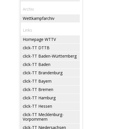
Archiv
Wettkampfarchiv
Links
Homepage WTTV
click-TT DTTB
click-TT Baden-Württemberg
click-TT Baden
click-TT Brandenburg
click-TT Bayern
click-TT Bremen
click-TT Hamburg
click-TT Hessen
click-TT Mecklenburg-
Vorpommern
click-TT Niedersachsen