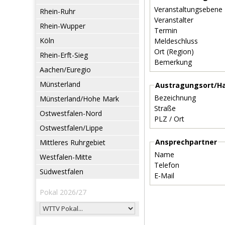
Veranstaltungsebene
Rhein-Ruhr
Veranstalter
Rhein-Wupper
Termin
Köln
Meldeschluss
Ort (Region)
Rhein-Erft-Sieg
Bemerkung
Aachen/Euregio
Münsterland
Austragungsort/Ha
Bezeichnung
Münsterland/Hohe Mark
Straße
Ostwestfalen-Nord
PLZ / Ort
Ostwestfalen/Lippe
Ansprechpartner
Mittleres Ruhrgebiet
Name
Westfalen-Mitte
Telefon
Südwestfalen
E-Mail
Pokal 2026/27