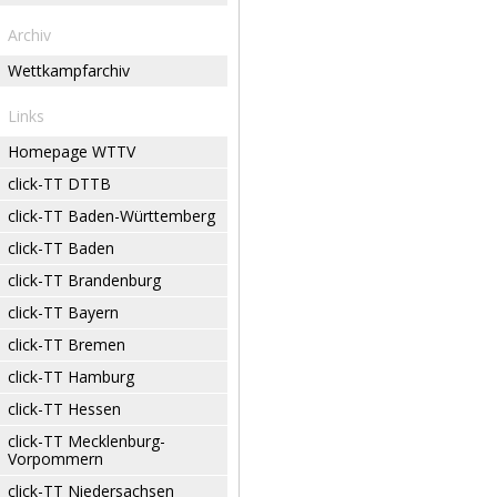
Archiv
Wettkampfarchiv
Links
Homepage WTTV
click-TT DTTB
click-TT Baden-Württemberg
click-TT Baden
click-TT Brandenburg
click-TT Bayern
click-TT Bremen
click-TT Hamburg
click-TT Hessen
click-TT Mecklenburg-
Vorpommern
click-TT Niedersachsen