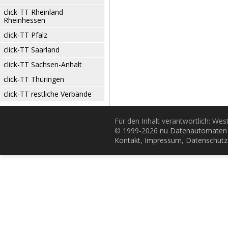
click-TT Rheinland-
Rheinhessen
click-TT Pfalz
click-TT Saarland
click-TT Sachsen-Anhalt
click-TT Thüringen
click-TT restliche Verbände
Für den Inhalt verantwortlich: Wes
© 1999-2026
nu Datenautomaten 
Kontakt
,
Impressum
,
Datenschutz