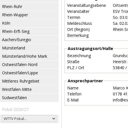
Veranstaltungsebene
Ortsent
Rhein-Ruhr
Veranstalter
ESV Tro
Rhein-Wupper
Termin
So. 03.
Köln
Meldeschluss
Sa. 02.
Ort (Region)
Rhein-S
Rhein-Erft-Sieg
Bemerkung
Aachen/Euregio
Münsterland
Austragungsort/Halle
Bezeichnung
Grundsc
Münsterland/Hohe Mark
Straße
Heerstr
Ostwestfalen-Nord
PLZ / Ort
Ostwestfalen/Lippe
Ansprechpartner
Mittleres Ruhrgebiet
Name
Marco K
Westfalen-Mitte
Telefon
0178 4
Südwestfalen
E-Mail
info@es
Pokal 2026/27