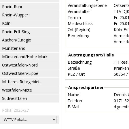
Veranstaltungsebene
Ortsent
Rhein-Ruhr
Veranstalter
TTV DJK
Rhein-Wupper
Termin
Fr. 25.
Köln
Meldeschluss
Fr. 25.
Ort (Region)
Köln-Er
Rhein-Erft-Sieg
Bemerkung
Anmeldu
Aachen/Euregio
Anmeldu
Münsterland
Austragungsort/Halle
Münsterland/Hohe Mark
Bezeichnung
TH Real
Ostwestfalen-Nord
Straße
Kranken
Ostwestfalen/Lippe
PLZ / Ort
Mittleres Ruhrgebiet
Ansprechpartner
Westfalen-Mitte
Name
Dennis 
Südwestfalen
Telefon
0171-3
E-Mail
d.guent
Pokal 2026/27