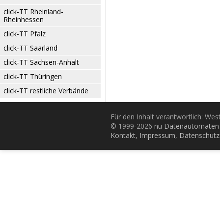
click-TT Rheinland-
Rheinhessen
click-TT Pfalz
click-TT Saarland
click-TT Sachsen-Anhalt
click-TT Thüringen
click-TT restliche Verbände
Für den Inhalt verantwortlich: Wes
© 1999-2026
nu Datenautomaten 
Kontakt
,
Impressum
,
Datenschutz