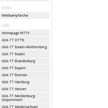
Archiv
Wettkampfarchiv
Links
Homepage WTTV
click-TT DTTB
click-TT Baden-Württemberg
click-TT Baden
click-TT Brandenburg
click-TT Bayern
click-TT Bremen
click-TT Hamburg
click-TT Hessen
click-TT Mecklenburg-
Vorpommern
click-TT Niedersachsen