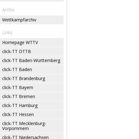
Archiv
Wettkampfarchiv
Links
Homepage WTTV
click-TT DTTB
click-TT Baden-Württemberg
click-TT Baden
click-TT Brandenburg
click-TT Bayern
click-TT Bremen
click-TT Hamburg
click-TT Hessen
click-TT Mecklenburg-
Vorpommern
click-TT Niedersachsen