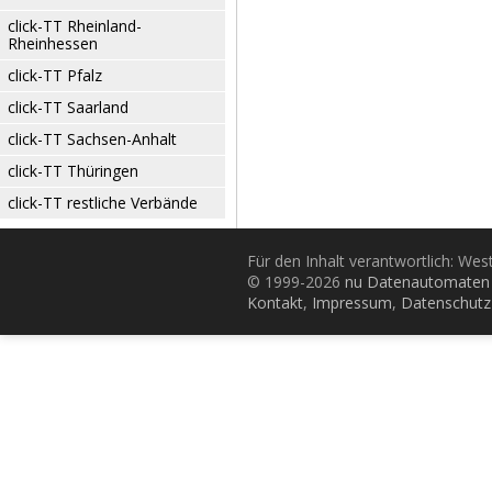
click-TT Rheinland-
Rheinhessen
click-TT Pfalz
click-TT Saarland
click-TT Sachsen-Anhalt
click-TT Thüringen
click-TT restliche Verbände
Für den Inhalt verantwortlich: Wes
© 1999-2026
nu Datenautomaten 
Kontakt
,
Impressum
,
Datenschutz