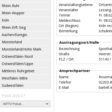
Veranstaltungsebene
Ortsent
Rhein-Ruhr
Veranstalter
Lessin
Rhein-Wupper
Termin
Fr. 08.
Köln
Meldeschluss
Fr. 08.
Ort (Region)
Köln re
Rhein-Erft-Sieg
Bemerkung
schulint
Aachen/Euregio
Münsterland
Austragungsort/Halle
Bezeichnung
Sportha
Münsterland/Hohe Mark
Straße
Heerstr
Ostwestfalen-Nord
PLZ / Ort
Ostwestfalen/Lippe
Ansprechpartner
Mittleres Ruhrgebiet
Name
Rosemar
Westfalen-Mitte
Telefon
02203-
Südwestfalen
E-Mail
bartelt-
Pokal 2026/27