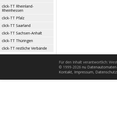
click-TT Rheinland-
Rheinhessen
click-TT Pfalz
click-TT Saarland
click-TT Sachsen-Anhalt
click-TT Thüringen
click-TT restliche Verbände
Für den Inhalt verantwortlich: Wes
© 1999-2026
nu Datenautomaten 
Kontakt
,
Impressum
,
Datenschutz