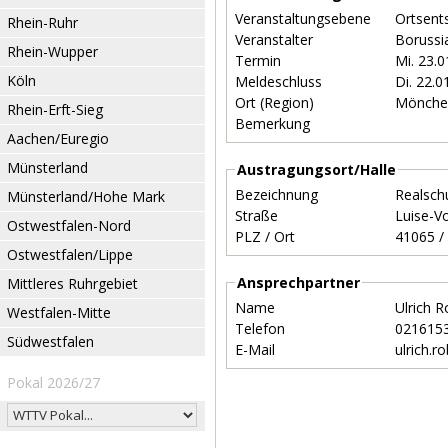
Veranstaltungsebene
Ortsent
Rhein-Ruhr
Veranstalter
Borussi
Rhein-Wupper
Termin
Mi. 23.
Köln
Meldeschluss
Di. 22.
Ort (Region)
Mönche
Rhein-Erft-Sieg
Bemerkung
Aachen/Euregio
Münsterland
Austragungsort/Halle
Bezeichnung
Realsch
Münsterland/Hohe Mark
Straße
Luise-Vo
Ostwestfalen-Nord
PLZ / Ort
Ostwestfalen/Lippe
Ansprechpartner
Mittleres Ruhrgebiet
Name
Ulrich 
Westfalen-Mitte
Telefon
021615
Südwestfalen
E-Mail
ulrich.
Pokal 2026/27