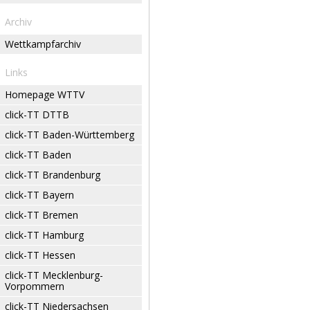
Archiv
Wettkampfarchiv
Links
Homepage WTTV
click-TT DTTB
click-TT Baden-Württemberg
click-TT Baden
click-TT Brandenburg
click-TT Bayern
click-TT Bremen
click-TT Hamburg
click-TT Hessen
click-TT Mecklenburg-
Vorpommern
click-TT Niedersachsen