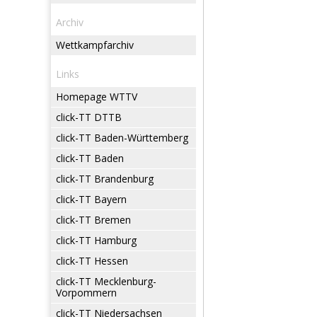
Archiv
Wettkampfarchiv
Links
Homepage WTTV
click-TT DTTB
click-TT Baden-Württemberg
click-TT Baden
click-TT Brandenburg
click-TT Bayern
click-TT Bremen
click-TT Hamburg
click-TT Hessen
click-TT Mecklenburg-
Vorpommern
click-TT Niedersachsen