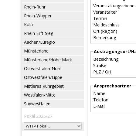
Veranstaltungsebene
Rhein-Ruhr
Veranstalter
Rhein-Wupper
Termin
Köln
Meldeschluss
Ort (Region)
Rhein-Erft-Sieg
Bemerkung
Aachen/Euregio
Münsterland
Austragungsort/Ha
Bezeichnung
Münsterland/Hohe Mark
Straße
Ostwestfalen-Nord
PLZ / Ort
Ostwestfalen/Lippe
Ansprechpartner
Mittleres Ruhrgebiet
Name
Westfalen-Mitte
Telefon
Südwestfalen
E-Mail
Pokal 2026/27