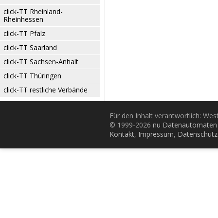
click-TT Rheinland-
Rheinhessen
click-TT Pfalz
click-TT Saarland
click-TT Sachsen-Anhalt
click-TT Thüringen
click-TT restliche Verbände
Für den Inhalt verantwortlich: Wes
© 1999-2026
nu Datenautomaten 
Kontakt
,
Impressum
,
Datenschutz