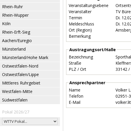
Veranstaltungsebene
Ortsent
Rhein-Ruhr
Veranstalter
TV Büre
Rhein-Wupper
Termin
Di. 12.
Köln
Meldeschluss
Di. 12.
Ort (Region)
Arnsber
Rhein-Erft-Sieg
Bemerkung
Aachen/Euregio
Münsterland
Austragungsort/Halle
Bezeichnung
Sportha
Münsterland/Hohe Mark
Straße
Kleffner
Ostwestfalen-Nord
PLZ / Ort
Ostwestfalen/Lippe
Ansprechpartner
Mittleres Ruhrgebiet
Name
Volker 
Westfalen-Mitte
Telefon
02951-
Südwestfalen
E-Mail
volker.l
Pokal 2026/27