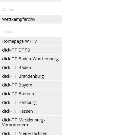
Archiv
Wettkampfarchiv
Links
Homepage WTTV
click-TT DTTB
click-TT Baden-Württemberg
click-TT Baden
click-TT Brandenburg
click-TT Bayern
click-TT Bremen
click-TT Hamburg
click-TT Hessen
click-TT Mecklenburg-
Vorpommern
click-TT Niedersachsen