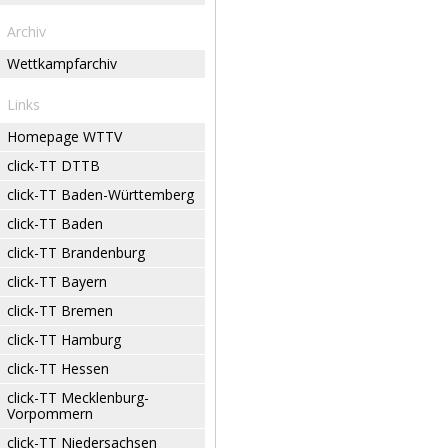
Archiv
Wettkampfarchiv
Links
Homepage WTTV
click-TT DTTB
click-TT Baden-Württemberg
click-TT Baden
click-TT Brandenburg
click-TT Bayern
click-TT Bremen
click-TT Hamburg
click-TT Hessen
click-TT Mecklenburg-
Vorpommern
click-TT Niedersachsen