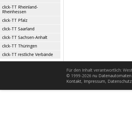
click-TT Rheinland-
Rheinhessen
click-TT Pfalz
click-TT Saarland
click-TT Sachsen-Anhalt
click-TT Thüringen
click-TT restliche Verbände
Für den Inhalt verantwortlich: Wes
© 1999-2026
nu Datenautomaten 
Kontakt
,
Impressum
,
Datenschutz