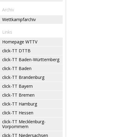
Archiv
Wettkampfarchiv
Links
Homepage WTTV
click-TT DTTB
click-TT Baden-Württemberg
click-TT Baden
click-TT Brandenburg
click-TT Bayern
click-TT Bremen
click-TT Hamburg
click-TT Hessen
click-TT Mecklenburg-
Vorpommern
click-TT Niedersachsen