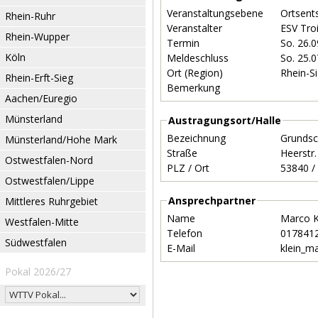
Veranstaltungsebene
Ortsent
Rhein-Ruhr
Veranstalter
ESV Tro
Rhein-Wupper
Termin
So. 26.
Köln
Meldeschluss
So. 25.
Ort (Region)
Rhein-S
Rhein-Erft-Sieg
Bemerkung
Aachen/Euregio
Münsterland
Austragungsort/Halle
Bezeichnung
Grundsc
Münsterland/Hohe Mark
Straße
Heerstr
Ostwestfalen-Nord
PLZ / Ort
Ostwestfalen/Lippe
Ansprechpartner
Mittleres Ruhrgebiet
Name
Marco K
Westfalen-Mitte
Telefon
017841
Südwestfalen
E-Mail
klein_m
Pokal 2026/27