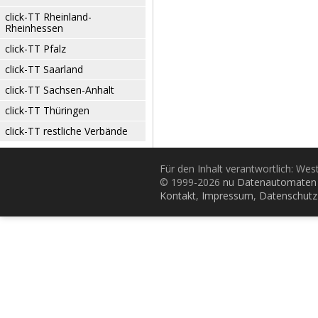
click-TT Rheinland-
Rheinhessen
click-TT Pfalz
click-TT Saarland
click-TT Sachsen-Anhalt
click-TT Thüringen
click-TT restliche Verbände
Für den Inhalt verantwortlich: Wes
© 1999-2026
nu Datenautomaten 
Kontakt
,
Impressum
,
Datenschutz