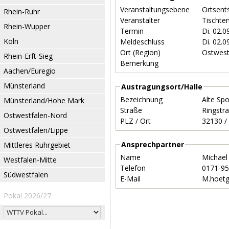
Veranstaltungsebene
Ortsent
Rhein-Ruhr
Veranstalter
Tischte
Rhein-Wupper
Termin
Di. 02.
Köln
Meldeschluss
Di. 02.
Ort (Region)
Ostwest
Rhein-Erft-Sieg
Bemerkung
Aachen/Euregio
Münsterland
Austragungsort/Halle
Bezeichnung
Alte Spo
Münsterland/Hohe Mark
Straße
Ringstr
Ostwestfalen-Nord
PLZ / Ort
Ostwestfalen/Lippe
Ansprechpartner
Mittleres Ruhrgebiet
Name
Michael
Westfalen-Mitte
Telefon
0171-9
Südwestfalen
E-Mail
M.hoet
Pokal 2026/27