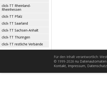
click-TT Rheinland-
Rheinhessen
click-TT Pfalz
click-TT Saarland
click-TT Sachsen-Anhalt
click-TT Thüringen
click-TT restliche Verbände
Für den Inhalt verantwortlich: Wes
© 1999-2026
nu Datenautomaten 
Kontakt
,
Impressum
,
Datenschutz