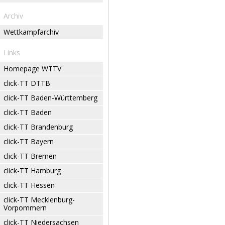
Archiv
Wettkampfarchiv
Links
Homepage WTTV
click-TT DTTB
click-TT Baden-Württemberg
click-TT Baden
click-TT Brandenburg
click-TT Bayern
click-TT Bremen
click-TT Hamburg
click-TT Hessen
click-TT Mecklenburg-
Vorpommern
click-TT Niedersachsen