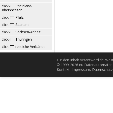
click-TT Rheinland-
Rheinhessen
click-TT Pfalz
click-TT Saarland
click-TT Sachsen-Anhalt
click-TT Thüringen
click-TT restliche Verbände
Für den Inhalt verantwortlich: Wes
© 1999-2026
nu Datenautomaten 
Kontakt
,
Impressum
,
Datenschutz