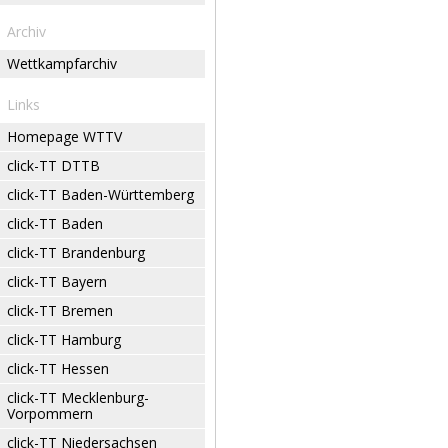
Archiv
Wettkampfarchiv
Links
Homepage WTTV
click-TT DTTB
click-TT Baden-Württemberg
click-TT Baden
click-TT Brandenburg
click-TT Bayern
click-TT Bremen
click-TT Hamburg
click-TT Hessen
click-TT Mecklenburg-
Vorpommern
click-TT Niedersachsen