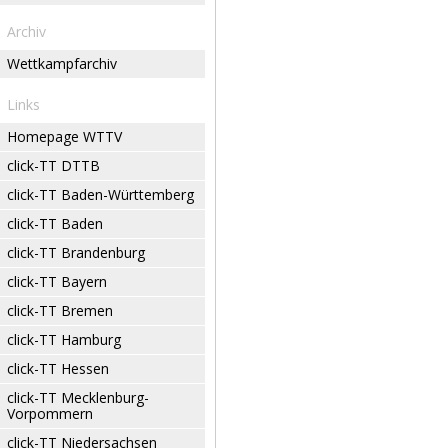
Archiv
Wettkampfarchiv
Links
Homepage WTTV
click-TT DTTB
click-TT Baden-Württemberg
click-TT Baden
click-TT Brandenburg
click-TT Bayern
click-TT Bremen
click-TT Hamburg
click-TT Hessen
click-TT Mecklenburg-
Vorpommern
click-TT Niedersachsen