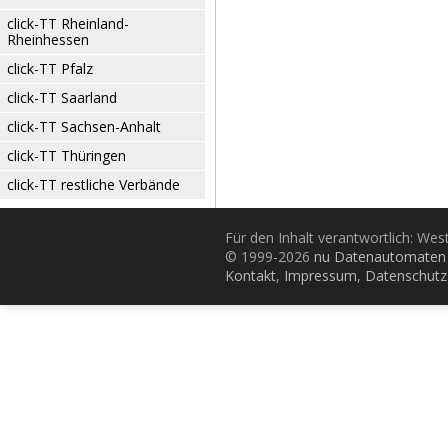
click-TT Rheinland-
Rheinhessen
click-TT Pfalz
click-TT Saarland
click-TT Sachsen-Anhalt
click-TT Thüringen
click-TT restliche Verbände
Für den Inhalt verantwortlich: Wes
© 1999-2026
nu Datenautomaten 
Kontakt
,
Impressum
,
Datenschutz