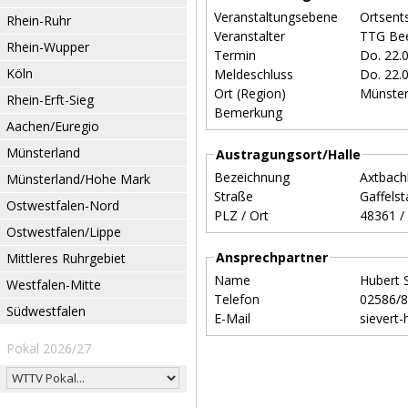
Veranstaltungsebene
Ortsent
Rhein-Ruhr
Veranstalter
TTG Be
Rhein-Wupper
Termin
Do. 22.
Köln
Meldeschluss
Do. 22.
Ort (Region)
Münste
Rhein-Erft-Sieg
Bemerkung
Aachen/Euregio
Münsterland
Austragungsort/Halle
Bezeichnung
Axtbach
Münsterland/Hohe Mark
Straße
Gaffels
Ostwestfalen-Nord
PLZ / Ort
Ostwestfalen/Lippe
Ansprechpartner
Mittleres Ruhrgebiet
Name
Hubert 
Westfalen-Mitte
Telefon
02586/
Südwestfalen
E-Mail
sievert-
Pokal 2026/27