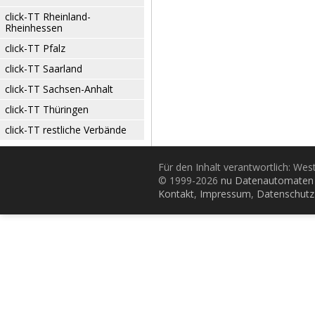
click-TT Rheinland-
Rheinhessen
click-TT Pfalz
click-TT Saarland
click-TT Sachsen-Anhalt
click-TT Thüringen
click-TT restliche Verbände
Für den Inhalt verantwortlich: Wes
© 1999-2026
nu Datenautomaten 
Kontakt
,
Impressum
,
Datenschutz