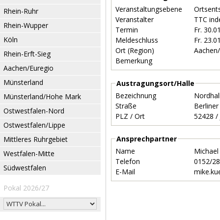
Veranstaltungsebene
Ortsent
Rhein-Ruhr
Veranstalter
TTC inde
Rhein-Wupper
Termin
Fr. 30.
Köln
Meldeschluss
Fr. 23.
Ort (Region)
Aachen/
Rhein-Erft-Sieg
Bemerkung
Aachen/Euregio
Münsterland
Austragungsort/Halle
Bezeichnung
Nordhal
Münsterland/Hohe Mark
Straße
Berline
Ostwestfalen-Nord
PLZ / Ort
Ostwestfalen/Lippe
Ansprechpartner
Mittleres Ruhrgebiet
Name
Michael
Westfalen-Mitte
Telefon
0152/2
Südwestfalen
E-Mail
mike.k
Pokal 2026/27