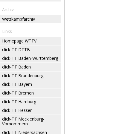
Archiv
Wettkampfarchiv
Links
Homepage WTTV
click-TT DTTB
click-TT Baden-Württemberg
click-TT Baden
click-TT Brandenburg
click-TT Bayern
click-TT Bremen
click-TT Hamburg
click-TT Hessen
click-TT Mecklenburg-
Vorpommern
click-TT Niedersachsen