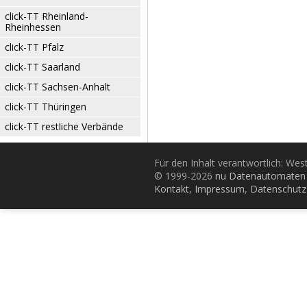
click-TT Rheinland-
Rheinhessen
click-TT Pfalz
click-TT Saarland
click-TT Sachsen-Anhalt
click-TT Thüringen
click-TT restliche Verbände
Für den Inhalt verantwortlich: Wes
© 1999-2026
nu Datenautomaten 
Kontakt
,
Impressum
,
Datenschutz