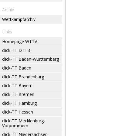
Archiv
Wettkampfarchiv
Links
Homepage WTTV
click-TT DTTB
click-TT Baden-Württemberg
click-TT Baden
click-TT Brandenburg
click-TT Bayern
click-TT Bremen
click-TT Hamburg
click-TT Hessen
click-TT Mecklenburg-
Vorpommern
click-TT Niedersachsen