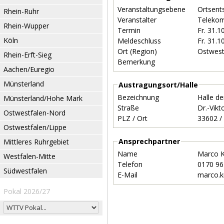
Veranstaltungsebene
Ortsent
Rhein-Ruhr
Veranstalter
Telekom
Rhein-Wupper
Termin
Fr. 31.
Köln
Meldeschluss
Fr. 31.
Ort (Region)
Ostwest
Rhein-Erft-Sieg
Bemerkung
Aachen/Euregio
Münsterland
Austragungsort/Halle
Bezeichnung
Halle de
Münsterland/Hohe Mark
Straße
Dr.-Vikt
Ostwestfalen-Nord
PLZ / Ort
Ostwestfalen/Lippe
Ansprechpartner
Mittleres Ruhrgebiet
Name
Marco 
Westfalen-Mitte
Telefon
0170 9
Südwestfalen
E-Mail
marco.k
Pokal 2026/27