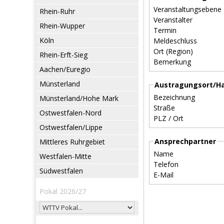
Veranstaltungsebene
Rhein-Ruhr
Veranstalter
Rhein-Wupper
Termin
Köln
Meldeschluss
Ort (Region)
Rhein-Erft-Sieg
Bemerkung
Aachen/Euregio
Münsterland
Austragungsort/Ha
Bezeichnung
Münsterland/Hohe Mark
Straße
Ostwestfalen-Nord
PLZ / Ort
Ostwestfalen/Lippe
Ansprechpartner
Mittleres Ruhrgebiet
Name
Westfalen-Mitte
Telefon
Südwestfalen
E-Mail
Pokal 2026/27