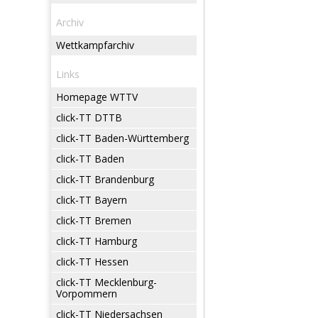
Archiv
Wettkampfarchiv
Links
Homepage WTTV
click-TT DTTB
click-TT Baden-Württemberg
click-TT Baden
click-TT Brandenburg
click-TT Bayern
click-TT Bremen
click-TT Hamburg
click-TT Hessen
click-TT Mecklenburg-
Vorpommern
click-TT Niedersachsen