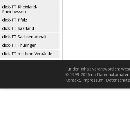
click-TT Rheinland-
Rheinhessen
click-TT Pfalz
click-TT Saarland
click-TT Sachsen-Anhalt
click-TT Thüringen
click-TT restliche Verbände
Für den Inhalt verantwortlich: Wes
© 1999-2026
nu Datenautomaten 
Kontakt
,
Impressum
,
Datenschutz