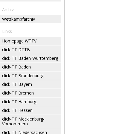
Archiv
Wettkampfarchiv
Links
Homepage WTTV
click-TT DTTB
click-TT Baden-Württemberg
click-TT Baden
click-TT Brandenburg
click-TT Bayern
click-TT Bremen
click-TT Hamburg
click-TT Hessen
click-TT Mecklenburg-
Vorpommern
click-TT Niedersachsen