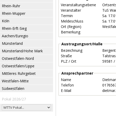
Veranstaltungsebene
Ortsent
Rhein-Ruhr
Veranstalter
TuS War
Rhein-Wupper
Termin
Sa. 17.
Köln
Meldeschluss
Sa. 17.
Ort (Region)
Westfal
Rhein-Erft-Sieg
Bemerkung
Aachen/Euregio
Münsterland
Austragungsort/Halle
Bezeichnung
Bergent
Münsterland/Hohe Mark
Straße
Talstra
Ostwestfalen-Nord
PLZ / Ort
Ostwestfalen/Lippe
Ansprechpartner
Mittleres Ruhrgebiet
Name
Dietmar
Westfalen-Mitte
Telefon
017656
Südwestfalen
E-Mail
dietmar
Pokal 2026/27